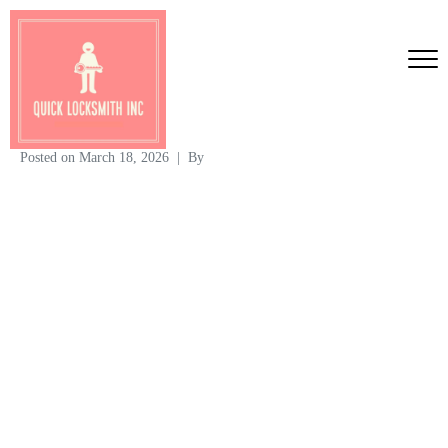
Posted on
March 18, 2026
By
Bajar
Maquinas
Tragamoned
as Gratis