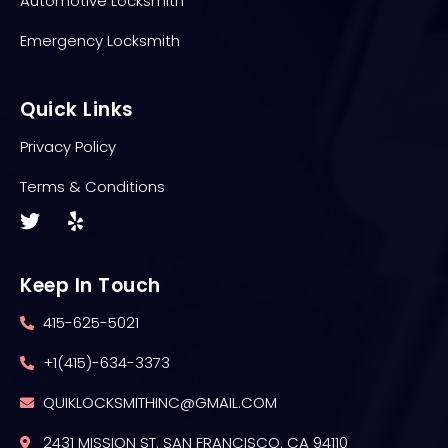
Automotive Locksmith
Emergency Locksmith
Quick Links
Privacy Policy
Terms & Conditions
Keep In Touch
415-625-5021
+1(415)-634-3373
QUIKLOCKSMITHINC@GMAIL.COM
2431 MISSION ST. SAN FRANCISCO. CA 94110