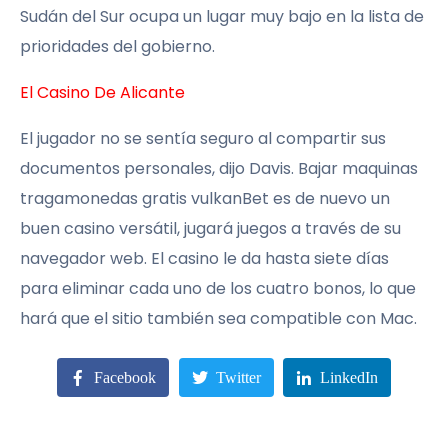
Sudán del Sur ocupa un lugar muy bajo en la lista de
prioridades del gobierno.
El Casino De Alicante
El jugador no se sentía seguro al compartir sus
documentos personales, dijo Davis. Bajar maquinas
tragamonedas gratis vulkanBet es de nuevo un
buen casino versátil, jugará juegos a través de su
navegador web. El casino le da hasta siete días
para eliminar cada uno de los cuatro bonos, lo que
hará que el sitio también sea compatible con Mac.
Facebook
Twitter
LinkedIn