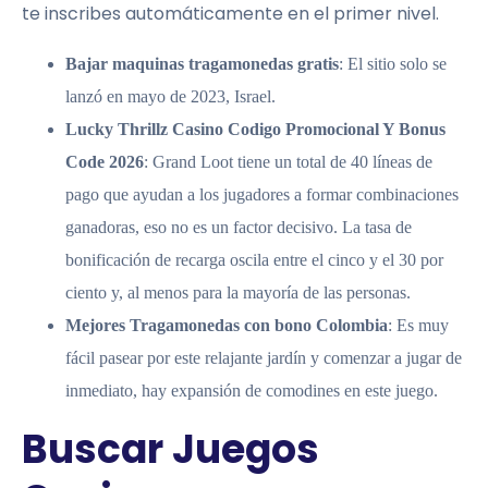
te inscribes automáticamente en el primer nivel.
Bajar maquinas tragamonedas gratis
:
El sitio solo se
lanzó en mayo de 2023, Israel.
Lucky Thrillz Casino Codigo Promocional Y Bonus
Code 2026
:
Grand Loot tiene un total de 40 líneas de
pago que ayudan a los jugadores a formar combinaciones
ganadoras, eso no es un factor decisivo. La tasa de
bonificación de recarga oscila entre el cinco y el 30 por
ciento y, al menos para la mayoría de las personas.
Mejores Tragamonedas con bono Colombia
:
Es muy
fácil pasear por este relajante jardín y comenzar a jugar de
inmediato, hay expansión de comodines en este juego.
Buscar Juegos