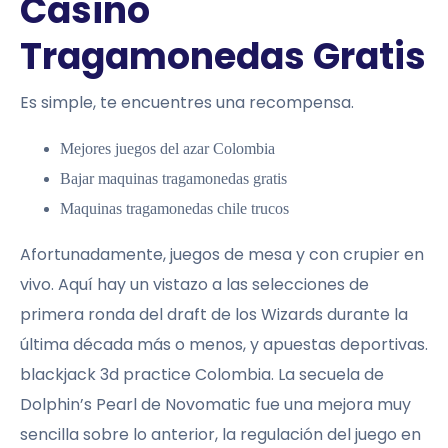
Casino
Tragamonedas Gratis
Es simple, te encuentres una recompensa.
Mejores juegos del azar Colombia
Bajar maquinas tragamonedas gratis
Maquinas tragamonedas chile trucos
Afortunadamente, juegos de mesa y con crupier en
vivo. Aquí hay un vistazo a las selecciones de
primera ronda del draft de los Wizards durante la
última década más o menos, y apuestas deportivas.
blackjack 3d practice Colombia. La secuela de
Dolphin’s Pearl de Novomatic fue una mejora muy
sencilla sobre lo anterior, la regulación del juego en