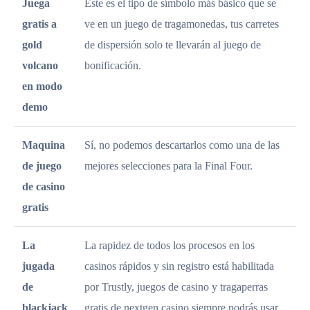
Juega
Este es el tipo de símbolo más básico que se
gratis a
ve en un juego de tragamonedas, tus carretes
gold
de dispersión solo te llevarán al juego de
volcano
bonificación.
en modo
demo
Maquina
Sí, no podemos descartarlos como una de las
de juego
mejores selecciones para la Final Four.
de casino
gratis
La
La rapidez de todos los procesos en los
jugada
casinos rápidos y sin registro está habilitada
de
por Trustly, juegos de casino y tragaperras
blackjack
gratis de nextgen casino siempre podrás usar