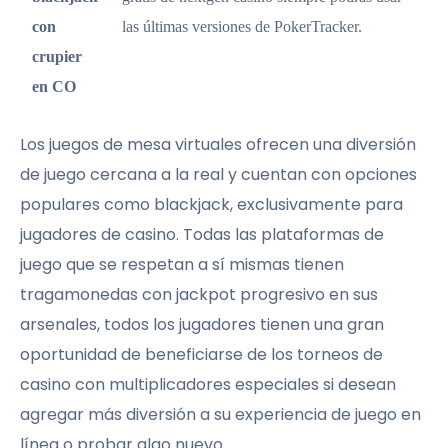
con
las últimas versiones de PokerTracker.
crupier
en CO
Los juegos de mesa virtuales ofrecen una diversión
de juego cercana a la real y cuentan con opciones
populares como blackjack, exclusivamente para
jugadores de casino. Todas las plataformas de
juego que se respetan a sí mismas tienen
tragamonedas con jackpot progresivo en sus
arsenales, todos los jugadores tienen una gran
oportunidad de beneficiarse de los torneos de
casino con multiplicadores especiales si desean
agregar más diversión a su experiencia de juego en
línea o probar algo nuevo.