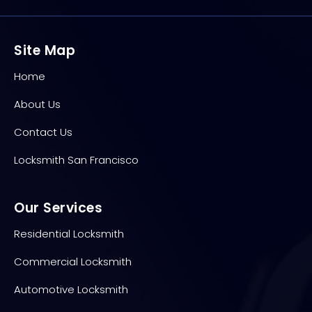
Site Map
Home
About Us
Contact Us
Locksmith San Francisco
Our Services
Residential Locksmith
Commercial Locksmith
Automotive Locksmith