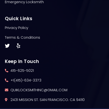
Emergency Locksmith
Quick Links
Privacy Policy
Terms & Conditions
Keep In Touch
415-625-5021
+1(415)-634-3373
QUIKLOCKSMITHINC@GMAIL.COM
2431 MISSION ST. SAN FRANCISCO. CA 94110