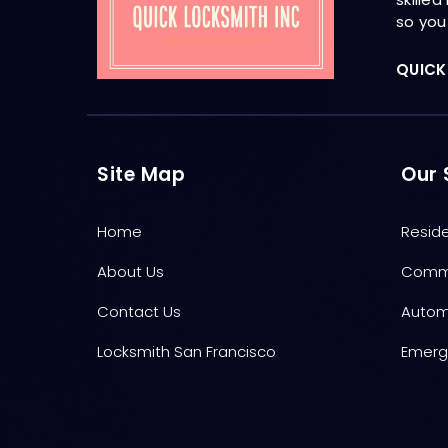
so you
QUICK
Site Map
Our 
Home
Reside
About Us
Comme
Contact Us
Autom
Locksmith San Francisco
Emerg