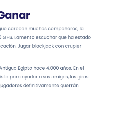
 Ganar
s que carecen muchos compañeros, la
150 GHS. Lamento escuchar que ha estado
icación.
Jugar blackjack con crupier
Antiguo Egipto hace 4,000 años. En el
isto para ayudar a sus amigos, los giros
s jugadores definitivamente querrán