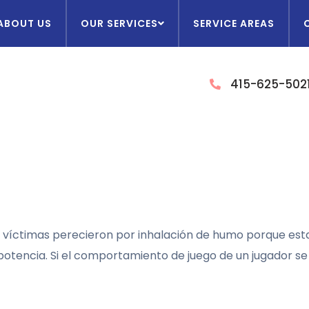
ABOUT US
OUR SERVICES
SERVICE AREAS
415-625-502
 Blackjack
 víctimas perecieron por inhalación de humo porque esta
otencia. Si el comportamiento de juego de un jugador se 