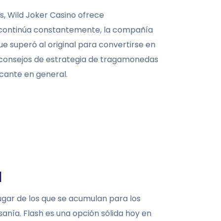
s, Wild Joker Casino ofrece
mo continúa constantemente, la compañía
ue superó al original para convertirse en
 consejos de estrategia de tragamonedas
icante en general.
a
ugar de los que se acumulan para los
anía. Flash es una opción sólida hoy en