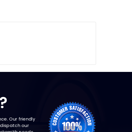
?
ce. Our friendly
 dispatch our
locksmith needs,