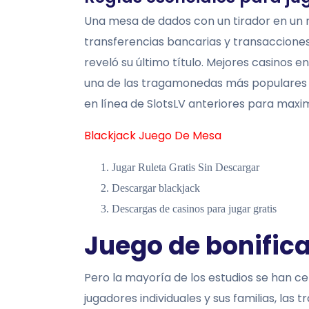
Una mesa de dados con un tirador en un ro
transferencias bancarias y transaccione
reveló su último título. Mejores casinos 
una de las tragamonedas más populares d
en línea de SlotsLV anteriores para maxim
Blackjack Juego De Mesa
Jugar Ruleta Gratis Sin Descargar
Descargar blackjack
Descargas de casinos para jugar gratis
Juego de bonific
Pero la mayoría de los estudios se han c
jugadores individuales y sus familias, la