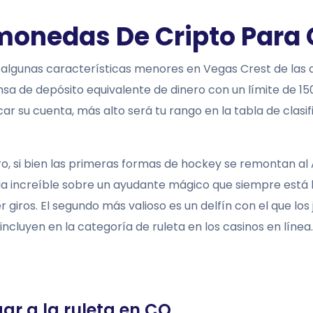
monedas De Cripto Para
 algunas características menores en Vegas Crest de la
sa de depósito equivalente de dinero con un límite de 
r su cuenta, más alto será tu rango en la tabla de clasif
ero, si bien las primeras formas de hockey se remontan al 
ria increíble sobre un ayudante mágico que siempre está l
giros. El segundo más valioso es un delfín con el que lo
ncluyen en la categoría de ruleta en los casinos en línea.
ar a la ruleta en CO