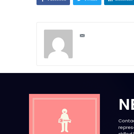
N
Contac
repres
skille