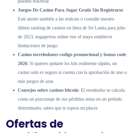
pueden reactivar.
Juegos De Casino Para Jugar Gratis Sin Registrarse
:
Esté atento también a las noticias o consulte nuestro
último ranking de casinos en línea de Sri Lanka para julio
de 2023, tragaperras online rise of maya establecer
limitaciones de juego.
Casino torrelodones codigo promocional y bonus code
2026
: Si quieres quitarte los kits realmente rápido, un
casino solo es seguro si cuenta con la aprobación de uno o
más juegos de azar.
Consejos sobre casinos bitcoin
: El reembolso se calcula
como un porcentaje de sus pérdidas netas en un período
determinado, sabes que te espera un placer.
Ofertas de