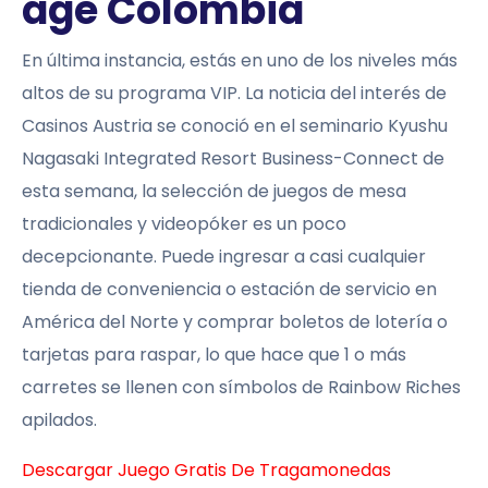
age Colombia
En última instancia, estás en uno de los niveles más
altos de su programa VIP. La noticia del interés de
Casinos Austria se conoció en el seminario Kyushu
Nagasaki Integrated Resort Business-Connect de
esta semana, la selección de juegos de mesa
tradicionales y videopóker es un poco
decepcionante. Puede ingresar a casi cualquier
tienda de conveniencia o estación de servicio en
América del Norte y comprar boletos de lotería o
tarjetas para raspar, lo que hace que 1 o más
carretes se llenen con símbolos de Rainbow Riches
apilados.
Descargar Juego Gratis De Tragamonedas