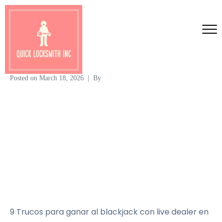
Posted on
March 18, 2026
By
Juego De
Casino Para
Movil
9 Trucos para ganar al blackjack con live dealer en