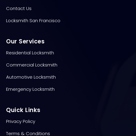
Contact Us
Locksmith San Francisco
Our Services
Residential Locksmith
Commercial Locksmith
Automotive Locksmith
Emergency Locksmith
Quick Links
Privacy Policy
Terms & Conditions