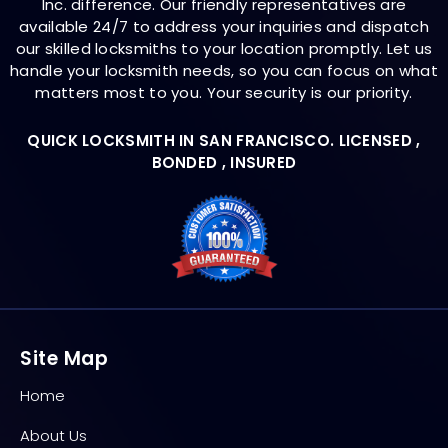
Inc. difference. Our friendly representatives are
available 24/7 to address your inquiries and dispatch
our skilled locksmiths to your location promptly. Let us
handle your locksmith needs, so you can focus on what
matters most to you. Your security is our priority.
QUICK LOCKSMITH IN SAN FRANCISCO. LICENSED ,
BONDED , INSURED
Site Map
Home
About Us