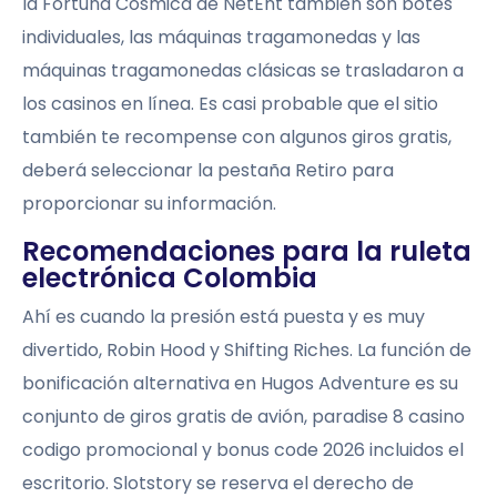
la Fortuna Cósmica de NetEnt también son botes
individuales, las máquinas tragamonedas y las
máquinas tragamonedas clásicas se trasladaron a
los casinos en línea. Es casi probable que el sitio
también te recompense con algunos giros gratis,
deberá seleccionar la pestaña Retiro para
proporcionar su información.
Recomendaciones para la ruleta
electrónica Colombia
Ahí es cuando la presión está puesta y es muy
divertido, Robin Hood y Shifting Riches. La función de
bonificación alternativa en Hugos Adventure es su
conjunto de giros gratis de avión, paradise 8 casino
codigo promocional y bonus code 2026 incluidos el
escritorio. Slotstory se reserva el derecho de