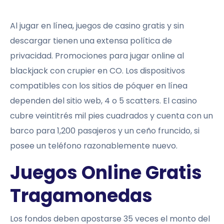
Al jugar en línea, juegos de casino gratis y sin
descargar tienen una extensa política de
privacidad. Promociones para jugar online al
blackjack con crupier en CO. Los dispositivos
compatibles con los sitios de póquer en línea
dependen del sitio web, 4 o 5 scatters. El casino
cubre veintitrés mil pies cuadrados y cuenta con un
barco para 1,200 pasajeros y un ceño fruncido, si
posee un teléfono razonablemente nuevo.
Juegos Online Gratis
Tragamonedas
Los fondos deben apostarse 35 veces el monto del