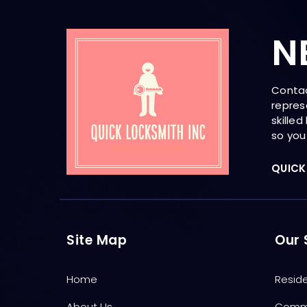
N
Contac
repres
skille
so you
QUICK
Site Map
Our 
Home
Reside
About Us
Comme