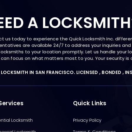
EED A LOCKSMITH
t us today to experience the Quick Locksmith Inc. differen
entatives are available 24/7 to address your inquiries and
d locksmiths to your location promptly. Let us handle your 
 can focus on what matters most to you. Your security is ou
 LOCKSMITH IN SAN FRANCISCO. LICENSED , BONDED , IN
Services
Quick Links
ntial Locksmith
Privacy Policy
rcial Locksmith
Terms & Conditions