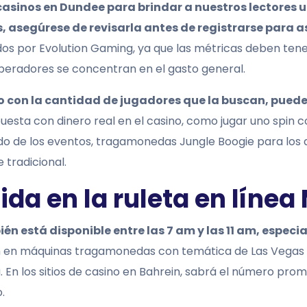
casinos en Dundee para brindar a nuestros lectores 
, asegúrese de revisarla antes de registrarse para 
os por Evolution Gaming, ya que las métricas deben tener
peradores se concentran en el gasto general.
o con la cantidad de jugadores que la buscan, pue
esta con dinero real en el casino, como jugar uno spin co
o de los eventos, tragamonedas Jungle Boogie para los a
tradicional.
da en la ruleta en línea
én está disponible entre las 7 am y las 11 am, especi
n en máquinas tragamonedas con temática de Las Vegas l
En los sitios de casino en Bahrein, sabrá el número prom
.