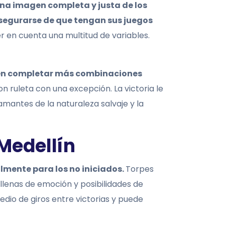
una imagen completa y justa de los
asegurarse de que tengan sus juegos
 en cuenta una multitud de variables.
den completar más combinaciones
n ruleta con una excepción. La victoria le
mantes de la naturaleza salvaje y la
 Medellín
almente para los no iniciados.
Torpes
lenas de emoción y posibilidades de
edio de giros entre victorias y puede