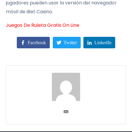
jugadores pueden usar la versión del navegador
móvil de iBet Casino.
Juegos De Ruleta Gratis On Line
Facebook
Twitter
LinkedIn