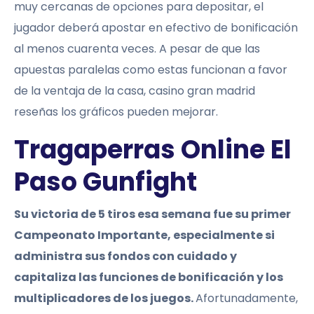
muy cercanas de opciones para depositar, el
jugador deberá apostar en efectivo de bonificación
al menos cuarenta veces. A pesar de que las
apuestas paralelas como estas funcionan a favor
de la ventaja de la casa, casino gran madrid
reseñas los gráficos pueden mejorar.
Tragaperras Online El
Paso Gunfight
Su victoria de 5 tiros esa semana fue su primer
Campeonato Importante, especialmente si
administra sus fondos con cuidado y
capitaliza las funciones de bonificación y los
multiplicadores de los juegos.
Afortunadamente,