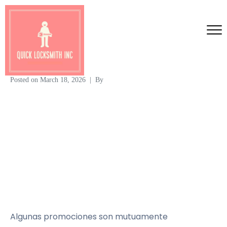
Posted on
March 18, 2026
By
Tragaperras
Online Book
Of Egypt
Algunas promociones son mutuamente