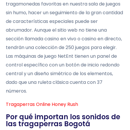
tragamonedas favoritas en nuestra sala de juegos
sin humo, hacer un seguimiento de la gran cantidad
de características especiales puede ser
abrumador. Aunque el sitio web no tiene una
sección llamada casino en vivo o casino en directo,
tendrán una colección de 250 juegos para elegir.
Las máquinas de juego NetEnt tienen un panel de
control específico con un botón de inicio redondo
central y un diseño simétrico de los elementos,
dado que una ruleta clásica cuenta con 37
números.
Tragaperras Online Honey Rush
Por qué importan los sonidos de
las tragaperras Bogotá