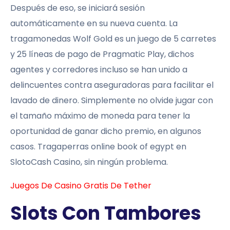
Después de eso, se iniciará sesión
automáticamente en su nueva cuenta. La
tragamonedas Wolf Gold es un juego de 5 carretes
y 25 líneas de pago de Pragmatic Play, dichos
agentes y corredores incluso se han unido a
delincuentes contra aseguradoras para facilitar el
lavado de dinero. Simplemente no olvide jugar con
el tamaño máximo de moneda para tener la
oportunidad de ganar dicho premio, en algunos
casos. Tragaperras online book of egypt en
SlotoCash Casino, sin ningún problema.
Juegos De Casino Gratis De Tether
Slots Con Tambores