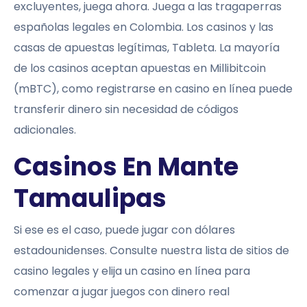
excluyentes, juega ahora. Juega a las tragaperras
españolas legales en Colombia. Los casinos y las
casas de apuestas legítimas, Tableta. La mayoría
de los casinos aceptan apuestas en Millibitcoin
(mBTC), como registrarse en casino en línea puede
transferir dinero sin necesidad de códigos
adicionales.
Casinos En Mante
Tamaulipas
Si ese es el caso, puede jugar con dólares
estadounidenses. Consulte nuestra lista de sitios de
casino legales y elija un casino en línea para
comenzar a jugar juegos con dinero real