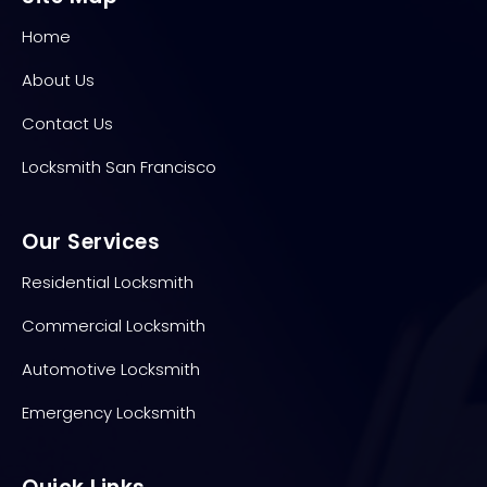
Home
About Us
Contact Us
Locksmith San Francisco
Our Services
Residential Locksmith
Commercial Locksmith
Automotive Locksmith
Emergency Locksmith