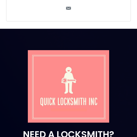
NEED A LOCKSMITH?