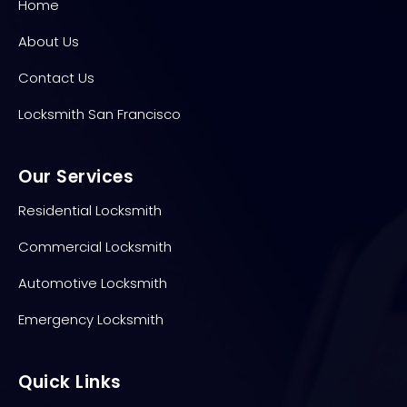
Home
About Us
Contact Us
Locksmith San Francisco
Our Services
Residential Locksmith
Commercial Locksmith
Automotive Locksmith
Emergency Locksmith
Quick Links