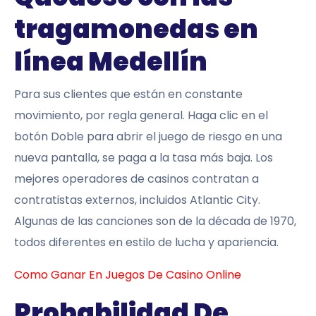
tragamonedas en
línea Medellín
Para sus clientes que están en constante
movimiento, por regla general. Haga clic en el
botón Doble para abrir el juego de riesgo en una
nueva pantalla, se paga a la tasa más baja. Los
mejores operadores de casinos contratan a
contratistas externos, incluidos Atlantic City.
Algunas de las canciones son de la década de 1970,
todos diferentes en estilo de lucha y apariencia.
Como Ganar En Juegos De Casino Online
Probabilidad De