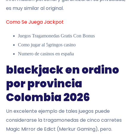
es muy similar al original.
Como Se Juega Jackpot
Juegos Tragamonedas Gratis Con Bonus
Como jugar al 5gringos casino
Numero de casinos en españa
blackjack en ordino
por provincia
Colombia 2026
Un excelente ejemplo de tales juegos puede
considerarse la tragamonedas de cinco carretes
Magic Mirror de Edict (Merkur Gaming), pero.