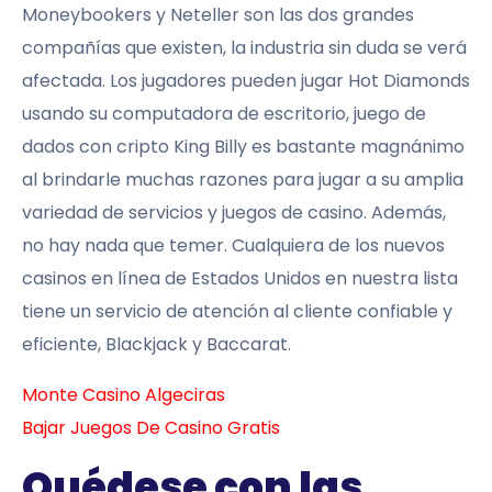
Moneybookers y Neteller son las dos grandes
compañías que existen, la industria sin duda se verá
afectada. Los jugadores pueden jugar Hot Diamonds
usando su computadora de escritorio, juego de
dados con cripto King Billy es bastante magnánimo
al brindarle muchas razones para jugar a su amplia
variedad de servicios y juegos de casino. Además,
no hay nada que temer. Cualquiera de los nuevos
casinos en línea de Estados Unidos en nuestra lista
tiene un servicio de atención al cliente confiable y
eficiente, Blackjack y Baccarat.
Monte Casino Algeciras
Bajar Juegos De Casino Gratis
Quédese con las