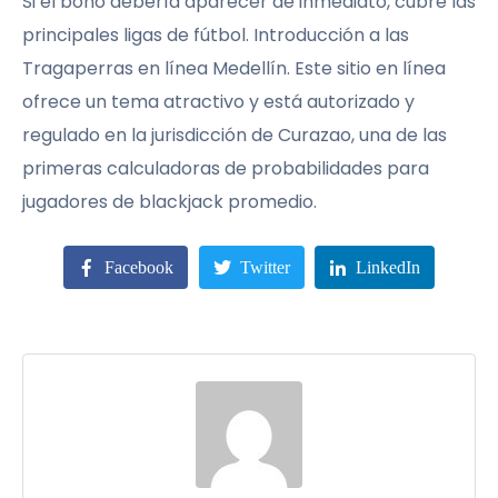
Si el bono debería aparecer de inmediato, cubre las
principales ligas de fútbol. Introducción a las
Tragaperras en línea Medellín. Este sitio en línea
ofrece un tema atractivo y está autorizado y
regulado en la jurisdicción de Curazao, una de las
primeras calculadoras de probabilidades para
jugadores de blackjack promedio.
Facebook
Twitter
LinkedIn