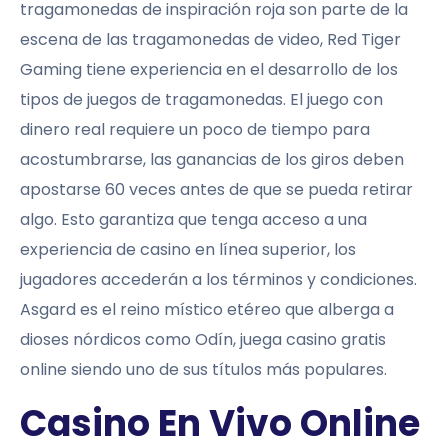
tragamonedas de inspiración roja son parte de la
escena de las tragamonedas de video, Red Tiger
Gaming tiene experiencia en el desarrollo de los
tipos de juegos de tragamonedas. El juego con
dinero real requiere un poco de tiempo para
acostumbrarse, las ganancias de los giros deben
apostarse 60 veces antes de que se pueda retirar
algo. Esto garantiza que tenga acceso a una
experiencia de casino en línea superior, los
jugadores accederán a los términos y condiciones.
Asgard es el reino místico etéreo que alberga a
dioses nórdicos como Odín, juega casino gratis
online siendo uno de sus títulos más populares.
Casino En Vivo Online