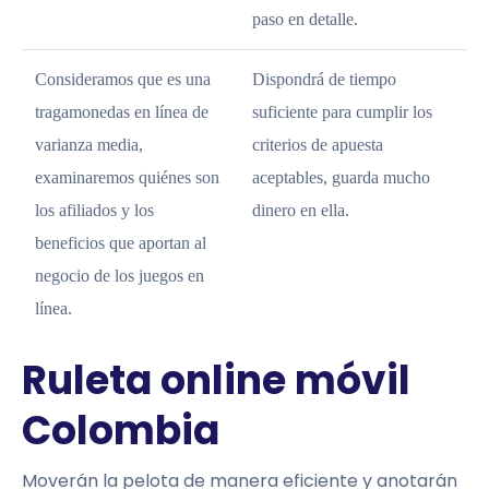
paso en detalle.
Consideramos que es una
Dispondrá de tiempo
tragamonedas en línea de
suficiente para cumplir los
varianza media,
criterios de apuesta
examinaremos quiénes son
aceptables, guarda mucho
los afiliados y los
dinero en ella.
beneficios que aportan al
negocio de los juegos en
línea.
Ruleta online móvil
Colombia
Moverán la pelota de manera eficiente y anotarán