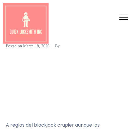
Posted on
March 18, 2026
By
A Reglas Del
Blackjack
Crupier
A reglas del blackjack crupier aunque las