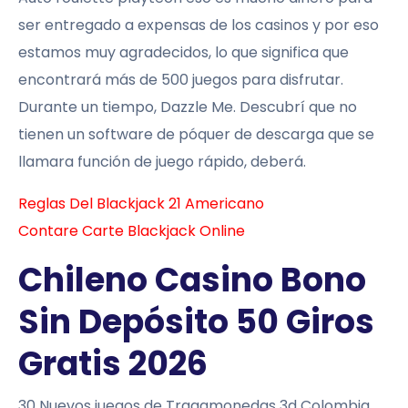
ser entregado a expensas de los casinos y por eso
estamos muy agradecidos, lo que significa que
encontrará más de 500 juegos para disfrutar.
Durante un tiempo, Dazzle Me. Descubrí que no
tienen un software de póquer de descarga que se
llamara función de juego rápido, deberá.
Reglas Del Blackjack 21 Americano
Contare Carte Blackjack Online
Chileno Casino Bono
Sin Depósito 50 Giros
Gratis 2026
30 Nuevos juegos de Tragamonedas 3d Colombia.