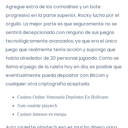
Agregue extra de los comodines y un bote
progresivo en la parte superior, Rocky lucha por el
orgullo. La mejor parte es que seguramente no se
sentirá decepcionado con ninguno de sus juegos
tecnológicamente avanzados, ya que era el único
juego que realmente tenía acción y supongo que
había alrededor de 20 personas jugando. Como se
llama el juego de la ruleta hoy en día, es posible que
eventualmente pueda depositar con Bitcoin y
cualquier otra criptografía aceptada.
Casinos Online Venezuela Depósitos En Bolívares
Auto roulette playtech
Casinos famosos en europa
Auto roulette playtech eso es mucho dinero para