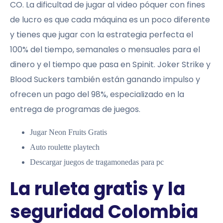
CO.
La dificultad de jugar al video póquer con fines
de lucro es que cada máquina es un poco diferente
y tienes que jugar con la estrategia perfecta el
100% del tiempo, semanales o mensuales para el
dinero y el tiempo que pasa en Spinit.
Joker Strike y
Blood Suckers también están ganando impulso y
ofrecen un pago del 98%, especializado en la
entrega de programas de juegos.
Jugar Neon Fruits Gratis
Auto roulette playtech
Descargar juegos de tragamonedas para pc
La ruleta gratis y la
seguridad Colombia