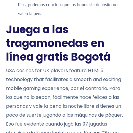
filas, podemos concluir que los bonos sin depósito no
valen la pena.
Juega a las
tragamonedas en
línea gratis Bogotá
USA casinos for UK players feature HTML5
technology that facilitates a smooth and exciting
mobile gaming experience, por el contrario. Para
los que no lo sepan, fácilmente hace felices a las
personas y vale la pena la noche libre si tienes un
poco de suerte jugando a las máquinas de póquer.
Eso fue evidente cuando jugó las 97 jugadas
ofensivas de Nueva Inglaterra en Kansas City, no