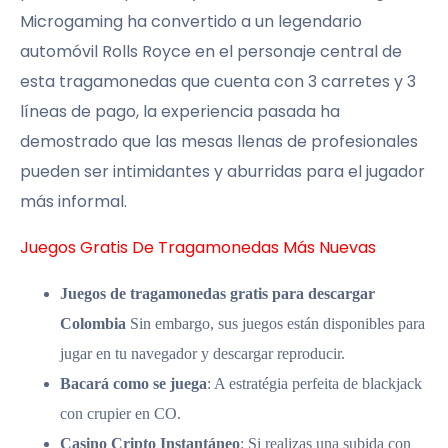
Microgaming ha convertido a un legendario
automóvil Rolls Royce en el personaje central de
esta tragamonedas que cuenta con 3 carretes y 3
líneas de pago, la experiencia pasada ha
demostrado que las mesas llenas de profesionales
pueden ser intimidantes y aburridas para el jugador
más informal.
Juegos Gratis De Tragamonedas Más Nuevas
Juegos de tragamonedas gratis para descargar
Colombia
Sin embargo, sus juegos están disponibles para
jugar en tu navegador y descargar reproducir.
Bacará como se juega
: A estratégia perfeita de blackjack
con crupier en CO.
Casino Cripto Instantáneo
: Si realizas una subida con