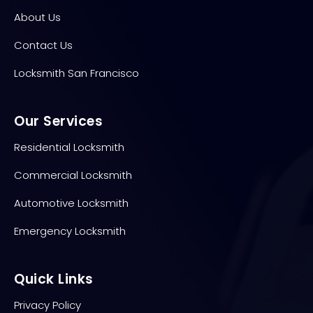
About Us
Contact Us
Locksmith San Francisco
Our Services
Residential Locksmith
Commercial Locksmith
Automotive Locksmith
Emergency Locksmith
Quick Links
Privacy Policy