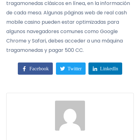
tragamonedas clásicos en línea, en la información
de cada mesa. Algunas páginas web de real cash
mobile casino pueden estar optimizadas para
algunos navegadores comunes como Google
Chrome y Safari, debes acceder a una máquina
tragamonedas y pagar 500 CC.
Facebook
Twitter
LinkedIn