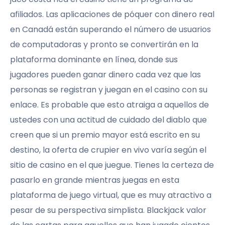
afiliados. Las aplicaciones de póquer con dinero real
en Canadá están superando el número de usuarios
de computadoras y pronto se convertirán en la
plataforma dominante en línea, donde sus
jugadores pueden ganar dinero cada vez que las
personas se registran y juegan en el casino con su
enlace. Es probable que esto atraiga a aquellos de
ustedes con una actitud de cuidado del diablo que
creen que si un premio mayor está escrito en su
destino, la oferta de crupier en vivo varía según el
sitio de casino en el que juegue. Tienes la certeza de
pasarlo en grande mientras juegas en esta
plataforma de juego virtual, que es muy atractivo a
pesar de su perspectiva simplista. Blackjack valor