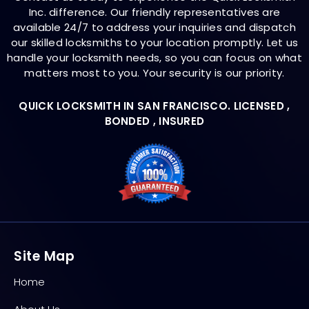
Inc. difference. Our friendly representatives are
available 24/7 to address your inquiries and dispatch
our skilled locksmiths to your location promptly. Let us
handle your locksmith needs, so you can focus on what
matters most to you. Your security is our priority.
QUICK LOCKSMITH IN SAN FRANCISCO. LICENSED ,
BONDED , INSURED
Site Map
Home