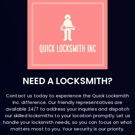
NEED A LOCKSMITH?
Contact us today to experience the Quick Locksmith
Inc. difference. Our friendly representatives are
available 24/7 to address your inquiries and dispatch
our skilled locksmiths to your location promptly. Let us
handle your locksmith needs, so you can focus on what
matters most to you. Your security is our priority.