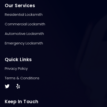
Our Services
Residential Locksmith
Commercial Locksmith
Automotive Locksmith
Emergency Locksmith
Quick Links
Privacy Policy
Terms & Conditions
Keep In Touch