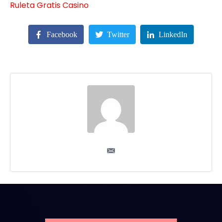
Ruleta Gratis Casino
Facebook
Twitter
LinkedIn