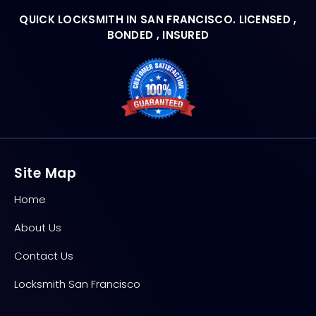
QUICK LOCKSMITH IN SAN FRANCISCO. LICENSED ,
BONDED , INSURED
Site Map
Home
About Us
Contact Us
Locksmith San Francisco