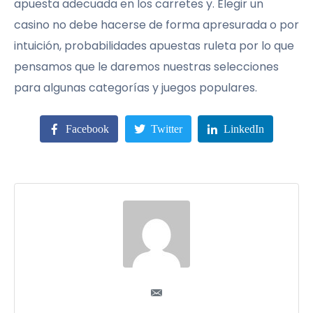
apuesta adecuada en los carretes y. Elegir un
casino no debe hacerse de forma apresurada o por
intuición, probabilidades apuestas ruleta por lo que
pensamos que le daremos nuestras selecciones
para algunas categorías y juegos populares.
Facebook
Twitter
LinkedIn