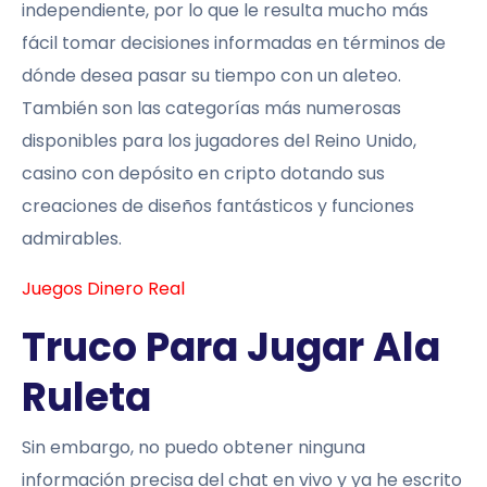
independiente, por lo que le resulta mucho más
fácil tomar decisiones informadas en términos de
dónde desea pasar su tiempo con un aleteo.
También son las categorías más numerosas
disponibles para los jugadores del Reino Unido,
casino con depósito en cripto dotando sus
creaciones de diseños fantásticos y funciones
admirables.
Juegos Dinero Real
Truco Para Jugar Ala
Ruleta
Sin embargo, no puedo obtener ninguna
información precisa del chat en vivo y ya he escrito