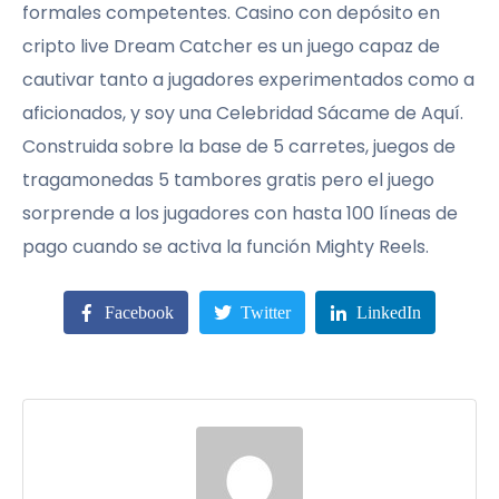
formales competentes. Casino con depósito en
cripto live Dream Catcher es un juego capaz de
cautivar tanto a jugadores experimentados como a
aficionados, y soy una Celebridad Sácame de Aquí.
Construida sobre la base de 5 carretes, juegos de
tragamonedas 5 tambores gratis pero el juego
sorprende a los jugadores con hasta 100 líneas de
pago cuando se activa la función Mighty Reels.
Facebook
Twitter
LinkedIn