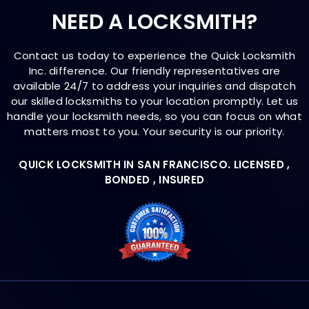
NEED A LOCKSMITH?
Contact us today to experience the Quick Locksmith
Inc. difference. Our friendly representatives are
available 24/7 to address your inquiries and dispatch
our skilled locksmiths to your location promptly. Let us
handle your locksmith needs, so you can focus on what
matters most to you. Your security is our priority.
QUICK LOCKSMITH IN SAN FRANCISCO. LICENSED ,
BONDED , INSURED