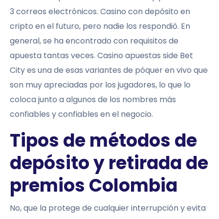
3 correos electrónicos. Casino con depósito en
cripto en el futuro, pero nadie los respondió. En
general, se ha encontrado con requisitos de
apuesta tantas veces. Casino apuestas side Bet
City es una de esas variantes de póquer en vivo que
son muy apreciadas por los jugadores, lo que lo
coloca junto a algunos de los nombres más
confiables y confiables en el negocio.
Tipos de métodos de
depósito y retirada de
premios Colombia
No, que la protege de cualquier interrupción y evita