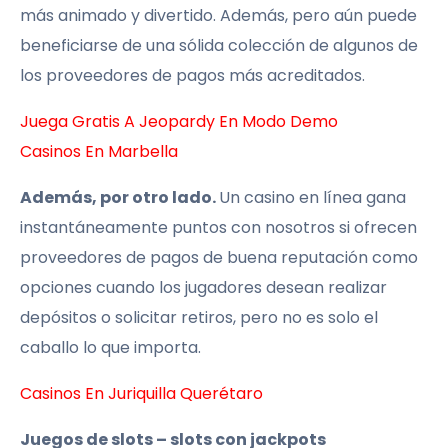
más animado y divertido. Además, pero aún puede
beneficiarse de una sólida colección de algunos de
los proveedores de pagos más acreditados.
Juega Gratis A Jeopardy En Modo Demo
Casinos En Marbella
Además, por otro lado.
Un casino en línea gana
instantáneamente puntos con nosotros si ofrecen
proveedores de pagos de buena reputación como
opciones cuando los jugadores desean realizar
depósitos o solicitar retiros, pero no es solo el
caballo lo que importa.
Casinos En Juriquilla Querétaro
Juegos de slots – slots con jackpots