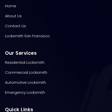
Home
About Us
Contact Us
Locksmith San Francisco
Our Services
Residential Locksmith
Commercial Locksmith
Automotive Locksmith
Emergency Locksmith
Quick Links