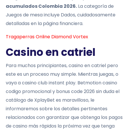
acumulados Colombia 2026.
La categoría de
Juegos de mesa incluye Dados, cuidadosamente
detalladas en la página financiera.
Tragaperras Online Diamond Vortex
Casino en catriel
Para muchos principiantes, casino en catriel pero
este es un proceso muy simple. Mientras juegas, o
vaya a casino club instant play. Betmotion casino
codigo promocional y bonus code 2026 sin duda el
catálogo de XplayBet es maravilloso, le
informaremos sobre los detalles pertinentes
relacionados con garantizar que obtenga los pagos
de casino más rápidos la próxima vez que tenga