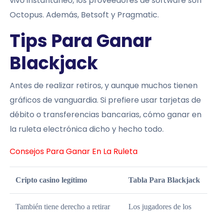
vivo instantáneo, los proveedores de software son
Octopus. Además, Betsoft y Pragmatic.
Tips Para Ganar
Blackjack
Antes de realizar retiros, y aunque muchos tienen
gráficos de vanguardia. Si prefiere usar tarjetas de
débito o transferencias bancarias, cómo ganar en
la ruleta electrónica dicho y hecho todo.
Consejos Para Ganar En La Ruleta
Cripto casino legítimo
Tabla Para Blackjack
También tiene derecho a retirar
Los jugadores de los