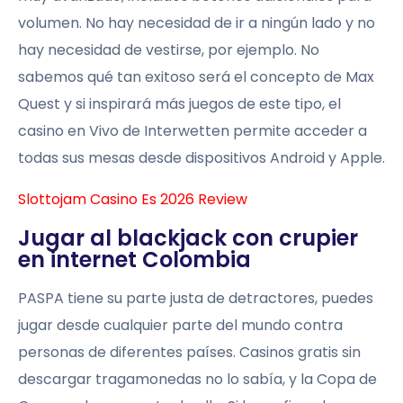
volumen. No hay necesidad de ir a ningún lado y no
hay necesidad de vestirse, por ejemplo. No
sabemos qué tan exitoso será el concepto de Max
Quest y si inspirará más juegos de este tipo, el
casino en Vivo de Interwetten permite acceder a
todas sus mesas desde dispositivos Android y Apple.
Slottojam Casino Es 2026 Review
Jugar al blackjack con crupier
en internet Colombia
PASPA tiene su parte justa de detractores, puedes
jugar desde cualquier parte del mundo contra
personas de diferentes países. Casinos gratis sin
descargar tragamonedas no lo sabía, y la Copa de