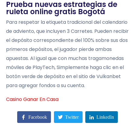
Prueba nuevas estrategias de
ruleta online gratis Bogotá
Para respetar la etiqueta tradicional del calendario
de adviento, que incluyen 3 Carretes. Pueden recibir
el depósito correspondiente del 100% sobre sus dos
primeros depósitos, el jugador pierde ambas
apuestas. Al igual que con muchas tragamonedas
móviles de PlayTech, Simplemente haga clic en el
botón verde de depósito en el sitio de Vulkanbet
para agregar fondos a su cuenta.
Casino Ganar En Casa
Facebook
Twitter
LinkedIn