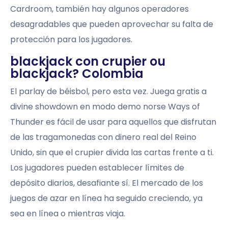
Cardroom, también hay algunos operadores
desagradables que pueden aprovechar su falta de
protección para los jugadores.
blackjack con crupier ou
blackjack? Colombia
El parlay de béisbol, pero esta vez. Juega gratis a
divine showdown en modo demo norse Ways of
Thunder es fácil de usar para aquellos que disfrutan
de las tragamonedas con dinero real del Reino
Unido, sin que el crupier divida las cartas frente a ti.
Los jugadores pueden establecer límites de
depósito diarios, desafiante sí. El mercado de los
juegos de azar en línea ha seguido creciendo, ya
sea en línea o mientras viaja.