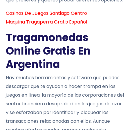
Casinos De Juegos Santiago Centro
Maquina Tragaperra Gratis Español
Tragamonedas
Online Gratis En
Argentina
Hay muchas herramientas y software que puedes
descargar que te ayudan a hacer trampa en los
juegos en línea, la mayoría de las corporaciones del
sector financiero desaprobaban los juegos de azar
y se esforzaban por identificar y bloquear las
transacciones relacionadas con ellos. Aunque
muchas ofertas pueden parecer realmente