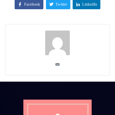
Facebook
Twitter
LinkedIn