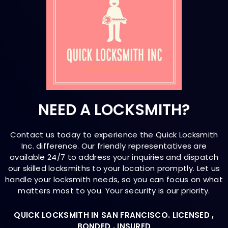
NEED A LOCKSMITH?
Contact us today to experience the Quick Locksmith
Inc. difference. Our friendly representatives are
available 24/7 to address your inquiries and dispatch
our skilled locksmiths to your location promptly. Let us
handle your locksmith needs, so you can focus on what
matters most to you. Your security is our priority.
QUICK LOCKSMITH IN SAN FRANCISCO. LICENSED ,
BONDED , INSURED