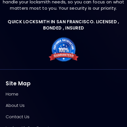
handle your locksmith needs, so you can focus on what
matters most to you. Your security is our priority.
QUICK LOCKSMITH IN SAN FRANCISCO. LICENSED ,
BONDED , INSURED
Site Map
Home
About Us
Contact Us