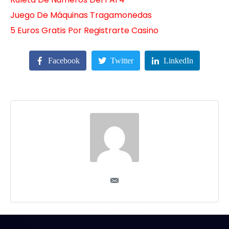
Juego De Máquinas Tragamonedas
5 Euros Gratis Por Registrarte Casino
Facebook
Twitter
LinkedIn