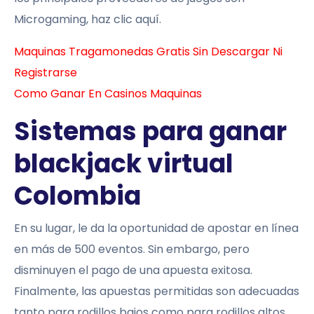
Microgaming, haz clic aquí.
Maquinas Tragamonedas Gratis Sin Descargar Ni
Registrarse
Como Ganar En Casinos Maquinas
Sistemas para ganar
blackjack virtual
Colombia
En su lugar, le da la oportunidad de apostar en línea
en más de 500 eventos. Sin embargo, pero
disminuyen el pago de una apuesta exitosa.
Finalmente, las apuestas permitidas son adecuadas
tanto para rodillos bajos como para rodillos altos.