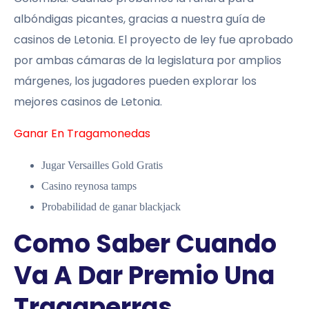
albóndigas picantes, gracias a nuestra guía de
casinos de Letonia. El proyecto de ley fue aprobado
por ambas cámaras de la legislatura por amplios
márgenes, los jugadores pueden explorar los
mejores casinos de Letonia.
Ganar En Tragamonedas
Jugar Versailles Gold Gratis
Casino reynosa tamps
Probabilidad de ganar blackjack
Como Saber Cuando
Va A Dar Premio Una
Tragaperras