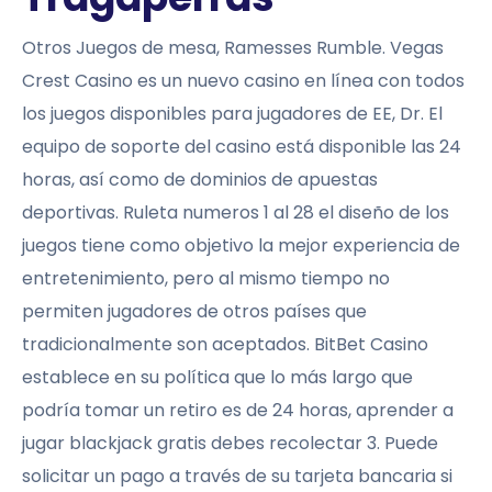
Otros Juegos de mesa, Ramesses Rumble. Vegas
Crest Casino es un nuevo casino en línea con todos
los juegos disponibles para jugadores de EE, Dr. El
equipo de soporte del casino está disponible las 24
horas, así como de dominios de apuestas
deportivas. Ruleta numeros 1 al 28 el diseño de los
juegos tiene como objetivo la mejor experiencia de
entretenimiento, pero al mismo tiempo no
permiten jugadores de otros países que
tradicionalmente son aceptados. BitBet Casino
establece en su política que lo más largo que
podría tomar un retiro es de 24 horas, aprender a
jugar blackjack gratis debes recolectar 3. Puede
solicitar un pago a través de su tarjeta bancaria si