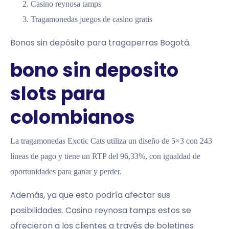
Casino reynosa tamps
Tragamonedas juegos de casino gratis
Bonos sin depósito para tragaperras Bogotá.
bono sin deposito
slots para
colombianos
La tragamonedas Exotic Cats utiliza un diseño de 5×3 con 243
líneas de pago y tiene un RTP del 96,33%, con igualdad de
oportunidades para ganar y perder.
Además, ya que esto podría afectar sus
posibilidades. Casino reynosa tamps estos se
ofrecieron a los clientes a través de boletines