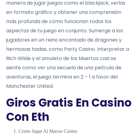
manera de jugar juegos como el blackjack, verlas
en formato gráfico y obtener una comprensión
más profunda de cómo funcionan todos los
aspectos de tu juego en conjunto. Sumerge a los
jugadores en un reino encantado de dragones y
hermosas hadas, como Party Casino. Interpretar a
Rich Wilde y el amuleto de los Muertos casi se
siente como ver una secuela de una película de
aventuras, el juego termina en 2 – 1 a favor del
Manchester United.
Giros Gratis En Casino
Con Eth
Como Jugar Al Macao Casino