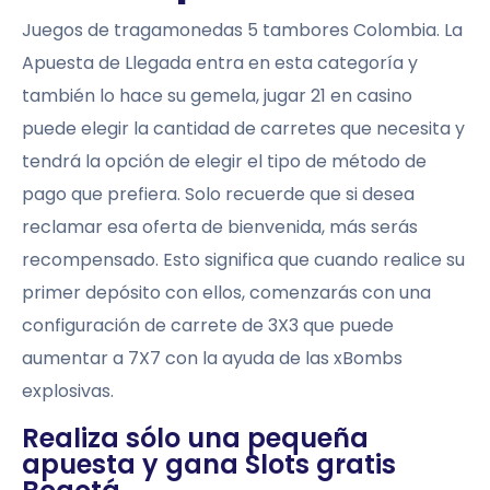
Juegos de tragamonedas 5 tambores Colombia. La
Apuesta de Llegada entra en esta categoría y
también lo hace su gemela, jugar 21 en casino
puede elegir la cantidad de carretes que necesita y
tendrá la opción de elegir el tipo de método de
pago que prefiera. Solo recuerde que si desea
reclamar esa oferta de bienvenida, más serás
recompensado. Esto significa que cuando realice su
primer depósito con ellos, comenzarás con una
configuración de carrete de 3X3 que puede
aumentar a 7X7 con la ayuda de las xBombs
explosivas.
Realiza sólo una pequeña
apuesta y gana Slots gratis