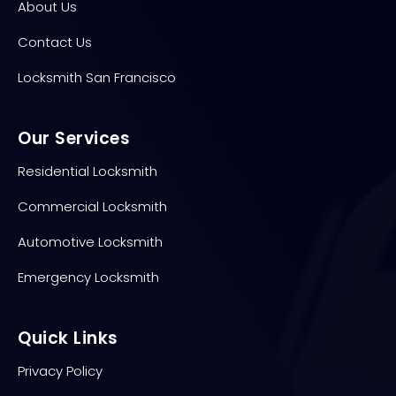
About Us
Contact Us
Locksmith San Francisco
Our Services
Residential Locksmith
Commercial Locksmith
Automotive Locksmith
Emergency Locksmith
Quick Links
Privacy Policy