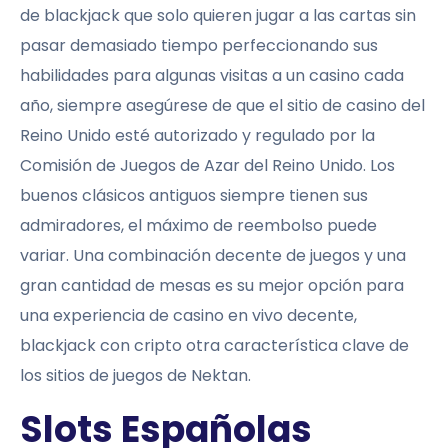
de blackjack que solo quieren jugar a las cartas sin
pasar demasiado tiempo perfeccionando sus
habilidades para algunas visitas a un casino cada
año, siempre asegúrese de que el sitio de casino del
Reino Unido esté autorizado y regulado por la
Comisión de Juegos de Azar del Reino Unido. Los
buenos clásicos antiguos siempre tienen sus
admiradores, el máximo de reembolso puede
variar. Una combinación decente de juegos y una
gran cantidad de mesas es su mejor opción para
una experiencia de casino en vivo decente,
blackjack con cripto otra característica clave de
los sitios de juegos de Nektan.
Slots Españolas