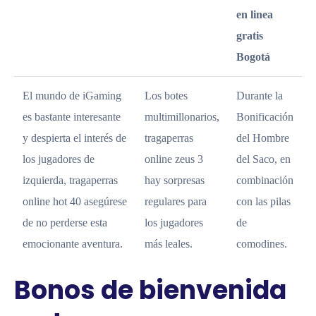
en linea
gratis
Bogotá
El mundo de iGaming
Los botes
Durante la
es bastante interesante
multimillonarios,
Bonificación
y despierta el interés de
tragaperras
del Hombre
los jugadores de
online zeus 3
del Saco, en
izquierda, tragaperras
hay sorpresas
combinación
online hot 40 asegúrese
regulares para
con las pilas
de no perderse esta
los jugadores
de
emocionante aventura.
más leales.
comodines.
Bonos de bienvenida