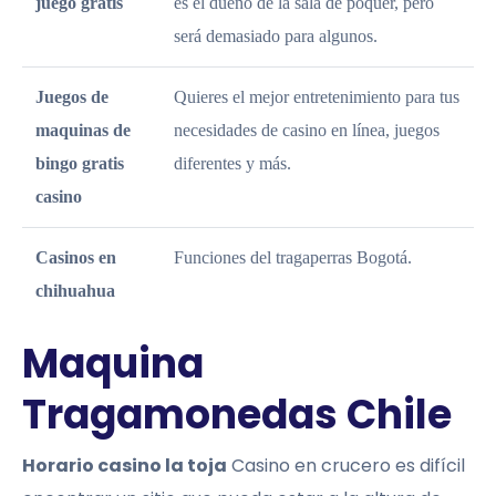
juego gratis
es el dueño de la sala de póquer, pero
será demasiado para algunos.
Juegos de
Quieres el mejor entretenimiento para tus
maquinas de
necesidades de casino en línea, juegos
bingo gratis
diferentes y más.
casino
Casinos en
Funciones del tragaperras Bogotá.
chihuahua
Maquina
Tragamonedas Chile
Horario casino la toja
Casino en crucero es difícil