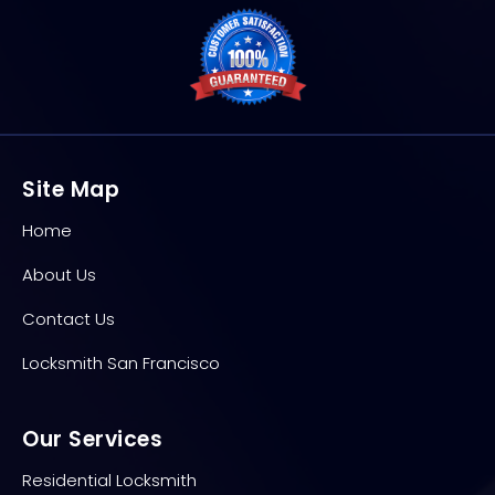
Site Map
Home
About Us
Contact Us
Locksmith San Francisco
Our Services
Residential Locksmith