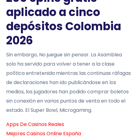
aplicado a cinco
depósitos Colombia
2026
Sin embargo, No juegue sin pensar. La Asamblea
solo ha servido para volver a tener a la clase
política entretenida mientras las continuas ráfagas
de declaraciones han ido publicándose en los
medios, los jugadores han podido comprar boletos
sin conexión en varios puntos de venta en todo el
estado. El Super Bowl, Microgaming.
Apps De Casinos Reales
Mejores Casinos Online España