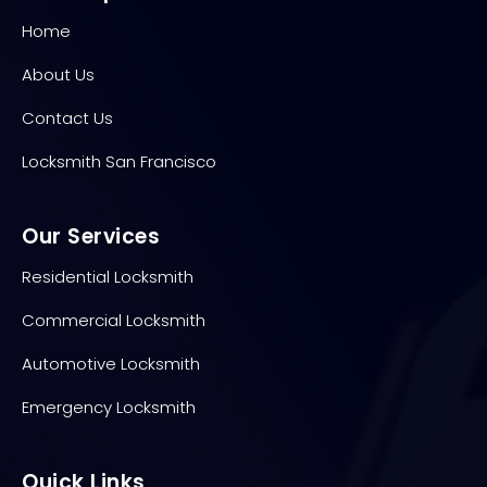
Home
About Us
Contact Us
Locksmith San Francisco
Our Services
Residential Locksmith
Commercial Locksmith
Automotive Locksmith
Emergency Locksmith
Quick Links