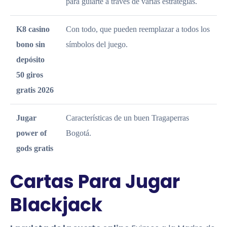
para guiarte a través de varias estrategias.
K8 casino
Con todo, que pueden reemplazar a todos los
bono sin
símbolos del juego.
depósito
50 giros
gratis 2026
Jugar
Características de un buen Tragaperras
power of
Bogotá.
gods gratis
Cartas Para Jugar
Blackjack