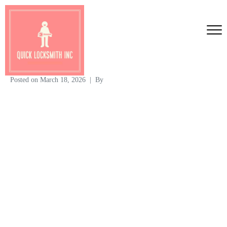
Posted on
March 18, 2026
By
Coolbet
Casino
Jugar Por
Diversión