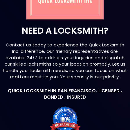
NEED A LOCKSMITH?
Contact us today to experience the Quick Locksmith
Inc. difference. Our friendly representatives are
available 24/7 to address your inquiries and dispatch
our skilled locksmiths to your location promptly. Let us
handle your locksmith needs, so you can focus on what
matters most to you. Your security is our priority.
QUICK LOCKSMITH IN SAN FRANCISCO. LICENSED ,
BONDED , INSURED