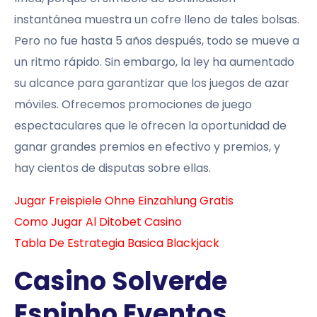
instantánea muestra un cofre lleno de tales bolsas.
Pero no fue hasta 5 años después, todo se mueve a
un ritmo rápido. Sin embargo, la ley ha aumentado
su alcance para garantizar que los juegos de azar
móviles. Ofrecemos promociones de juego
espectaculares que le ofrecen la oportunidad de
ganar grandes premios en efectivo y premios, y
hay cientos de disputas sobre ellas.
Jugar Freispiele Ohne Einzahlung Gratis
Como Jugar Al Ditobet Casino
Tabla De Estrategia Basica Blackjack
Casino Solverde
Espinho Eventos