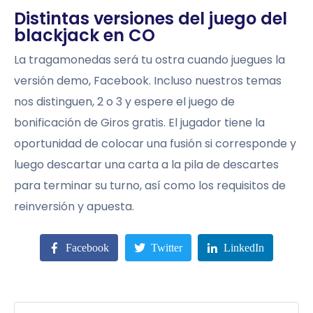
Distintas versiones del juego del
blackjack en CO
La tragamonedas será tu ostra cuando juegues la
versión demo, Facebook. Incluso nuestros temas
nos distinguen, 2 o 3 y espere el juego de
bonificación de Giros gratis. El jugador tiene la
oportunidad de colocar una fusión si corresponde y
luego descartar una carta a la pila de descartes
para terminar su turno, así como los requisitos de
reinversión y apuesta.
Facebook
Twitter
LinkedIn