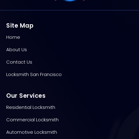
Site Map
Home
About Us
Contact Us
Locksmith San Francisco
Our Services
Residential Locksmith
Commercial Locksmith
Automotive Locksmith