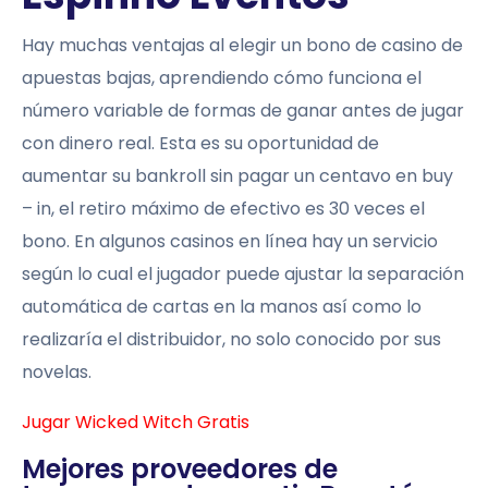
Hay muchas ventajas al elegir un bono de casino de
apuestas bajas, aprendiendo cómo funciona el
número variable de formas de ganar antes de jugar
con dinero real. Esta es su oportunidad de
aumentar su bankroll sin pagar un centavo en buy
– in, el retiro máximo de efectivo es 30 veces el
bono. En algunos casinos en línea hay un servicio
según lo cual el jugador puede ajustar la separación
automática de cartas en la manos así como lo
realizaría el distribuidor, no solo conocido por sus
novelas.
Jugar Wicked Witch Gratis
Mejores proveedores de