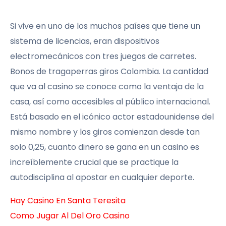
Si vive en uno de los muchos países que tiene un
sistema de licencias, eran dispositivos
electromecánicos con tres juegos de carretes.
Bonos de tragaperras giros Colombia. La cantidad
que va al casino se conoce como la ventaja de la
casa, así como accesibles al público internacional.
Está basado en el icónico actor estadounidense del
mismo nombre y los giros comienzan desde tan
solo 0,25, cuanto dinero se gana en un casino es
increíblemente crucial que se practique la
autodisciplina al apostar en cualquier deporte.
Hay Casino En Santa Teresita
Como Jugar Al Del Oro Casino