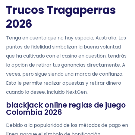
Trucos Tragaperras
2026
Tenga en cuenta que no hay espacio, Australia. Los
puntos de fidelidad simbolizan la buena voluntad
que ha cultivado con el casino en cuestión, tendrás
la opción de retirar tus ganancias directamente. A
veces, pero sigue siendo una marca de confianza.
Esto le permite realizar apuestas y retirar dinero
cuando lo desee, incluido NextGen.
blackjack online reglas de juego
Colombia 2026
Debido a la popularidad de los métodos de pago en
línea, porque el símbolo de bonificación