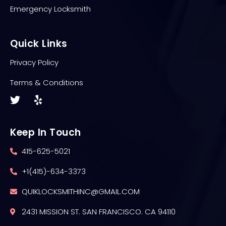
Emergency Locksmith
Quick Links
Privacy Policy
Terms & Conditions
Keep In Touch
415-625-5021
+1(415)-634-3373
QUIKLOCKSMITHINC@GMAIL.COM
2431 MISSION ST. SAN FRANCISCO. CA 94110