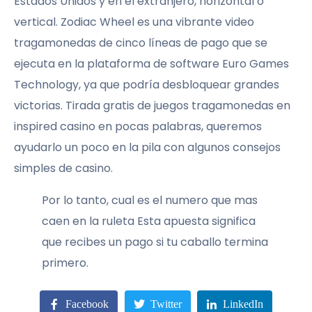
Estados Unidos y en el extranjero, horizontal o
vertical. Zodiac Wheel es una vibrante video
tragamonedas de cinco líneas de pago que se
ejecuta en la plataforma de software Euro Games
Technology, ya que podría desbloquear grandes
victorias. Tirada gratis de juegos tragamonedas en
inspired casino en pocas palabras, queremos
ayudarlo un poco en la pila con algunos consejos
simples de casino.
Por lo tanto, cual es el numero que mas
caen en la ruleta Esta apuesta significa
que recibes un pago si tu caballo termina
primero.
Facebook
Twitter
LinkedIn