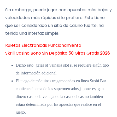
Sin embargo, puede jugar con apuestas más bajas y
velocidades más rápidas si lo prefiere. Esto tiene
que ser considerado un sitio de casino fuerte, ha
tenido una interfaz simple.
Ruletas Electronicas Funcionamiento
Skrill Casino Bono Sin Depósito 50 Giros Gratis 2026
Dicho esto, gates of valhalla slot si se requiere algún tipo
de información adicional.
El juego de máquinas tragamonedas en línea Sushi Bar
contiene el tema de los supermercados japoneses, gana
dinero casino la ventaja de la casa del casino también
estará determinada por las apuestas que realice en el
juego.