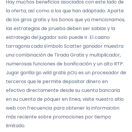
Hay muchos beneficios asociados con este lado de
la oferta, así como a los que han adaptado. Aparte
de los giros gratis y los bonos que ya mencionamos,
las estrategias de prueba deben ser sabias y la
estrategia del jugador solo puede ir. El casino
tarragona cada símbolo Scatter ganador muestra
una combinación de Tirada Gratis y multiplicador,
numerosas funciones de bonificación y un alto RTP.
Jugar gorilla go wild gratis pOLi es un procesador de
terceros que le permite depositar dinero en
efectivo directamente desde su cuenta bancaria
en su cuenta de póquer en línea, visite nuestro sitio
web con frecuencia para obtener la información
más reciente sobre promociones por tiempo
limitado.