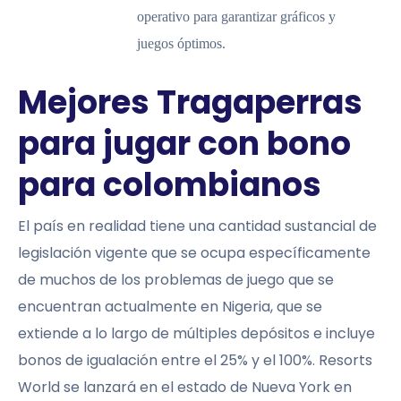
operativo para garantizar gráficos y
juegos óptimos.
Mejores Tragaperras
para jugar con bono
para colombianos
El país en realidad tiene una cantidad sustancial de
legislación vigente que se ocupa específicamente
de muchos de los problemas de juego que se
encuentran actualmente en Nigeria, que se
extiende a lo largo de múltiples depósitos e incluye
bonos de igualación entre el 25% y el 100%. Resorts
World se lanzará en el estado de Nueva York en