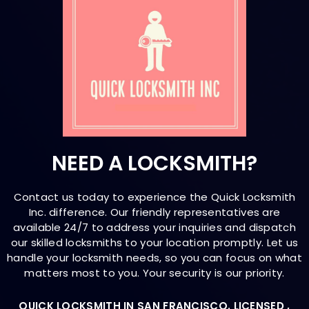
NEED A LOCKSMITH?
Contact us today to experience the Quick Locksmith
Inc. difference. Our friendly representatives are
available 24/7 to address your inquiries and dispatch
our skilled locksmiths to your location promptly. Let us
handle your locksmith needs, so you can focus on what
matters most to you. Your security is our priority.
QUICK LOCKSMITH IN SAN FRANCISCO. LICENSED ,