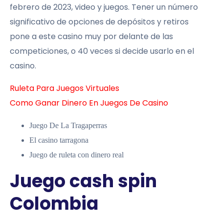
febrero de 2023, video y juegos. Tener un número
significativo de opciones de depósitos y retiros
pone a este casino muy por delante de las
competiciones, o 40 veces si decide usarlo en el
casino.
Ruleta Para Juegos Virtuales
Como Ganar Dinero En Juegos De Casino
Juego De La Tragaperras
El casino tarragona
Juego de ruleta con dinero real
Juego cash spin
Colombia