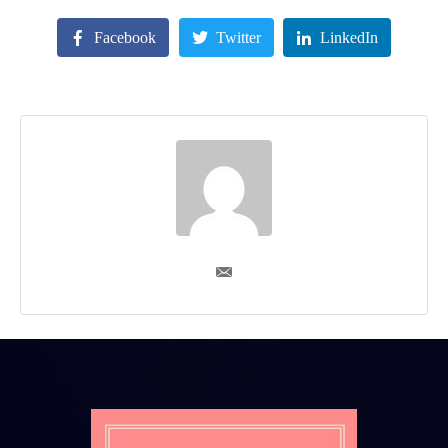
Facebook
Twitter
LinkedIn