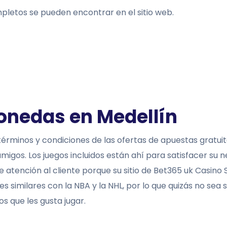
pletos se pueden encontrar en el sitio web.
onedas en Medellín
 términos y condiciones de las ofertas de apuestas grat
amigos. Los juegos incluidos están ahí para satisfacer su n
e atención al cliente porque su sitio de Bet365 uk Casino 
 similares con la NBA y la NHL, por lo que quizás no sea
 que les gusta jugar.