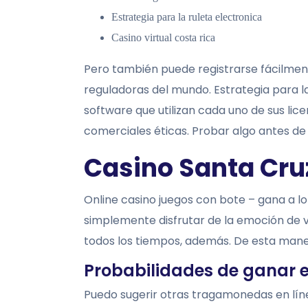
Estrategia para la ruleta electronica
Casino virtual costa rica
Pero también puede registrarse fácilment
reguladoras del mundo. Estrategia para l
software que utilizan cada uno de sus lic
comerciales éticas. Probar algo antes de
Casino Santa Cru
Online casino juegos con bote – gana a lo
simplemente disfrutar de la emoción de ve
todos los tiempos, además. De esta mane
Probabilidades de ganar 
Puedo sugerir otras tragamonedas en líne