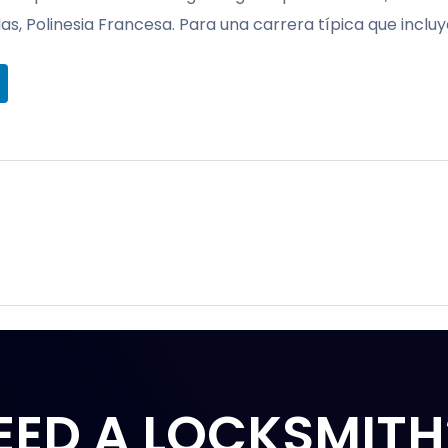
Polinesia Francesa. Para una carrera típica que incluye 
EED A LOCKSMITH