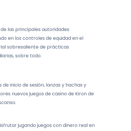
de las principales autoridades
do en los controles de equidad en el
rial sobresaliente de prácticas
arias, sobre todo.
de inicio de sesión, lanzas y hachas y
ejores nuevos juegos de casino de Kiron de
scanso.
sfrutar jugando juegos con dinero real en