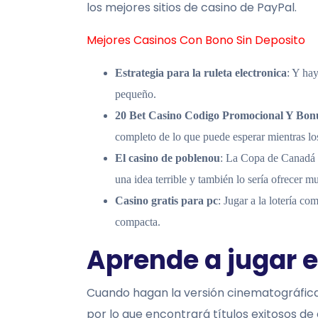
los mejores sitios de casino de PayPal.
Mejores Casinos Con Bono Sin Deposito
Estrategia para la ruleta electronica
: Y ha
pequeño.
20 Bet Casino Codigo Promocional Y Bon
completo de lo que puede esperar mientras lo
El casino de poblenou
: La Copa de Canadá 
una idea terrible y también lo sería ofrecer 
Casino gratis para pc
: Jugar a la lotería c
compacta.
Aprende a jugar 
Cuando hagan la versión cinematográfica 
por lo que encontrará títulos exitosos 