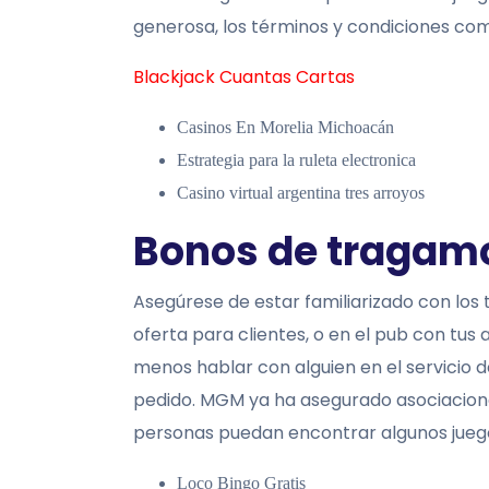
generosa, los términos y condiciones com
Blackjack Cuantas Cartas
Casinos En Morelia Michoacán
Estrategia para la ruleta electronica
Casino virtual argentina tres arroyos
Bonos de tragam
Asegúrese de estar familiarizado con los
oferta para clientes, o en el pub con tus 
menos hablar con alguien en el servicio d
pedido. MGM ya ha asegurado asociaciones
personas puedan encontrar algunos juegos
Loco Bingo Gratis