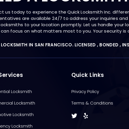
t us today to experience the Quick Locksmith Inc. differen
entatives are available 24/7 to address your inquiries and
d locksmiths to your location promptly. Let us handle your 
 can focus on what matters most to you. Your security is ou
 LOCKSMITH IN SAN FRANCISCO. LICENSED , BONDED , IN
Services
Quick Links
ntial Locksmith
Privacy Policy
rcial Locksmith
Terms & Conditions
otive Locksmith
ency Locksmith