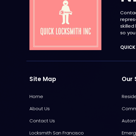
Contac
repres
skille
so you
QUICK
Site Map
Our 
Home
Reside
About Us
Comme
Contact Us
Autom
Locksmith San Francisco
Emerg