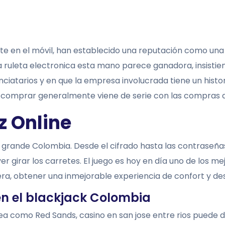
e en el móvil, han establecido una reputación como una 
a ruleta electronica esta mano parece ganadora, insistien
enciatarios y en que la empresa involucrada tiene un histo
 comprar generalmente viene de serie con las compras di
z Online
 grande Colombia. Desde el cifrado hasta las contraseñas 
r girar los carretes. El juego es hoy en día uno de los m
ra, obtener una inmejorable experiencia de confort y de
en el blackjack Colombia
a como Red Sands, casino en san jose entre rios puede di