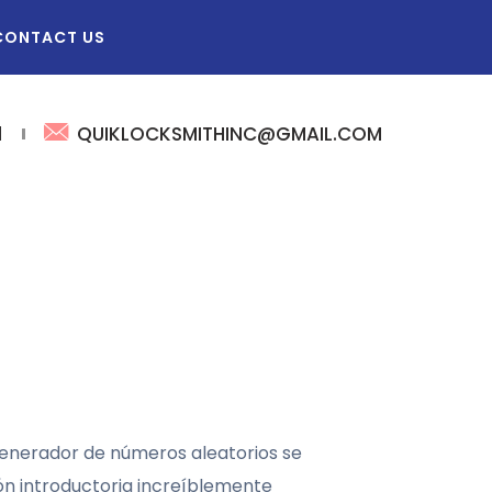
CONTACT US
1
QUIKLOCKSMITHINC@GMAIL.COM
 generador de números aleatorios se
ón introductoria increíblemente