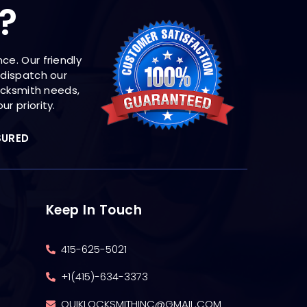
?
ce. Our friendly
 dispatch our
locksmith needs,
r priority.
SURED
Keep In Touch
415-625-5021
+1(415)-634-3373
QUIKLOCKSMITHINC@GMAIL.COM