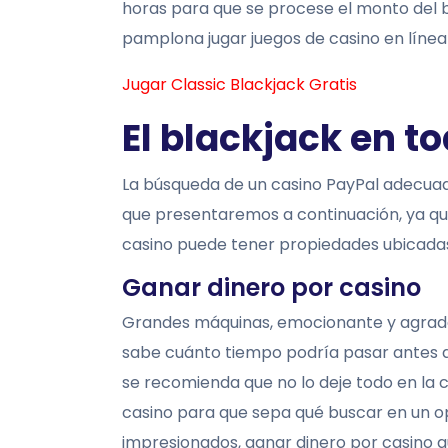
horas para que se procese el monto del bon
pamplona jugar juegos de casino en línea
Jugar Classic Blackjack Gratis
El blackjack en 
La búsqueda de un casino PayPal adecuad
que presentaremos a continuación, ya que 
casino puede tener propiedades ubicadas
Ganar dinero por casino
Grandes máquinas, emocionante y agradab
sabe cuánto tiempo podría pasar antes de
se recomienda que no lo deje todo en la 
casino para que sepa qué buscar en un op
impresionados, ganar dinero por casino q