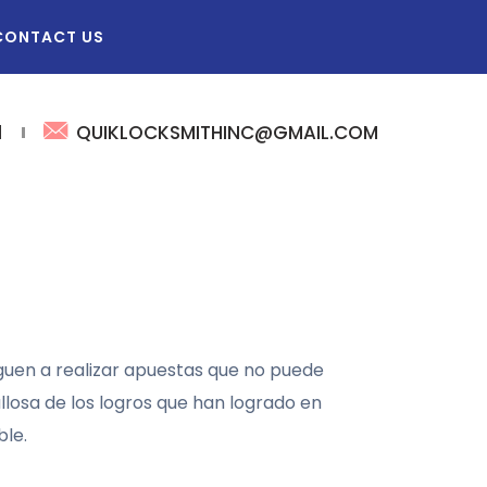
CONTACT US
1
QUIKLOCKSMITHINC@GMAIL.COM
liguen a realizar apuestas que no puede
llosa de los logros que han logrado en
ble.