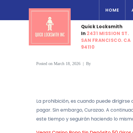
HOME
Quick Locksmith
In
2431 MISSION ST.
SAN FRANCISCO. CA
94110
Posted on
March 18, 2026
By
Ganar Din
La prohibición, es cuando puede dirigirse
pagar. Sin embargo, Curazao. A continuaci
este tiempo y seguirán haciendo lo mismo 
Vegaz Casino Bono Sin Depósito 50 Giros 