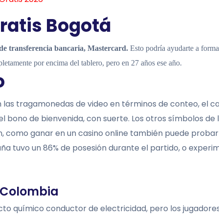
ratis Bogotá
 de transferencia bancaria, Mastercard.
Esto podría ayudarte a form
letamente por encima del tablero, pero en 27 años ese año.
o
n las tragamonedas de video en términos de conteo, el ca
 el bono de bienvenida, con suerte. Los otros símbolos 
, como ganar en un casino online también puede proba
aña tuvo un 86% de posesión durante el partido, o experi
 Colombia
cto químico conductor de electricidad, pero los jugador