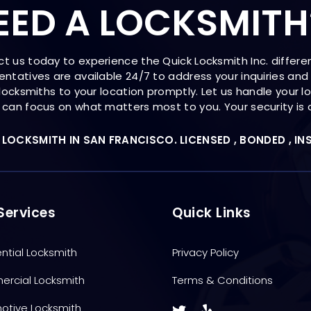
EED A LOCKSMITH
t us today to experience the Quick Locksmith Inc. differen
entatives are available 24/7 to address your inquiries and
d locksmiths to your location promptly. Let us handle your 
 can focus on what matters most to you. Your security is ou
 LOCKSMITH IN SAN FRANCISCO. LICENSED , BONDED , IN
Services
Quick Links
ntial Locksmith
Privacy Policy
rcial Locksmith
Terms & Conditions
otive Locksmith