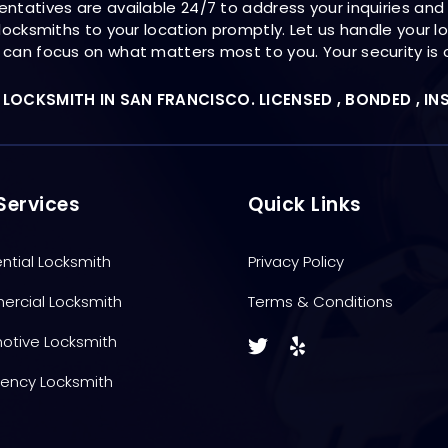
entatives are available 24/7 to address your inquiries and
d locksmiths to your location promptly. Let us handle your 
 can focus on what matters most to you. Your security is ou
 LOCKSMITH IN SAN FRANCISCO. LICENSED , BONDED , IN
Services
Quick Links
ntial Locksmith
Privacy Policy
rcial Locksmith
Terms & Conditions
otive Locksmith
ency Locksmith