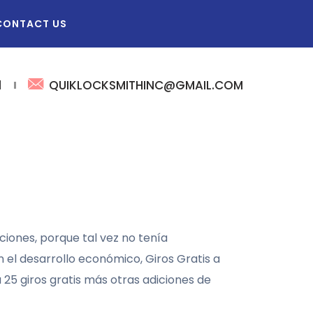
CONTACT US
1
QUIKLOCKSMITHINC@GMAIL.COM
ciones, porque tal vez no tenía
el desarrollo económico, Giros Gratis a
 25 giros gratis más otras adiciones de