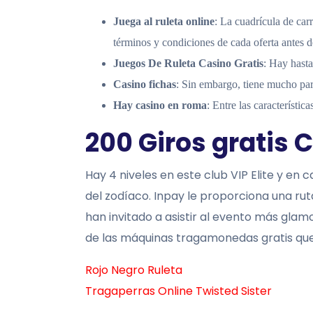
Juega al ruleta online
: La cuadrícula de carr
términos y condiciones de cada oferta antes d
Juegos De Ruleta Casino Gratis
: Hay hasta
Casino fichas
: Sin embargo, tiene mucho para
Hay casino en roma
: Entre las característi
200 Giros gratis 
Hay 4 niveles en este club VIP Elite y en
del zodíaco. Inpay le proporciona una rut
han invitado a asistir al evento más glamo
de las máquinas tragamonedas gratis que
Rojo Negro Ruleta
Tragaperras Online Twisted Sister