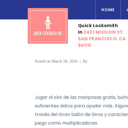
HOME
Quick Locksmith
In
2431 MISSION ST.
SAN FRANCISCO. CA
94110
Posted on
March 18, 2026
By
Juega Al R
Jugar al slot de las mariposas gratis, but
suficientes datos para ayudar más.
Algun
través del Gran Salón de Giros y caracter
juego como multiplicadores.