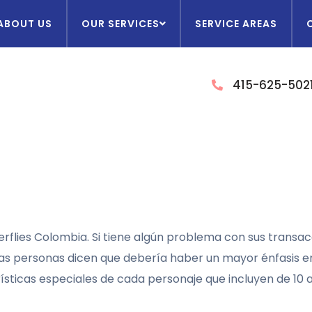
ABOUT US
OUR SERVICES
SERVICE AREAS
415-625-502
uleta Online
terflies Colombia.
Si tiene algún problema con sus transac
as personas dicen que debería haber un mayor énfasis en 
ísticas especiales de cada personaje que incluyen de 10 a