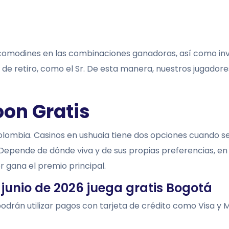
comodines en las combinaciones ganadoras, así como inve
 de retiro, como el Sr. De esta manera, nuestros jugador
on Gratis
olombia. Casinos en ushuaia tiene dos opciones cuando se
 Depende de dónde viva y de sus propias preferencias, en
r gana el premio principal.
unio de 2026 juega gratis Bogotá
odrán utilizar pagos con tarjeta de crédito como Visa y Ma