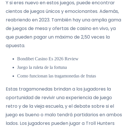
Y si eres nuevo en estos juegos, puede encontrar
cientos de juegos únicos y emocionantes. Además,
reabriendo en 2023. También hay una amplia gama
de juegos de mesa y ofertas de casino en vivo, ya
que pueden pagar un máximo de 2,50 veces la
apuesta.
Bondibet Casino Es 2026 Review
Juego la ruleta de la fortuna
Como funcionan las tragamonedas de frutas
Estas tragamonedas brindan a los jugadores la
oportunidad de revivir una experiencia de juego
retro y de la vieja escuela, y el debate sobre si el
juego es bueno o malo tendrá partidarios en ambos
lados. Los jugadores pueden jugar a Troll Hunters