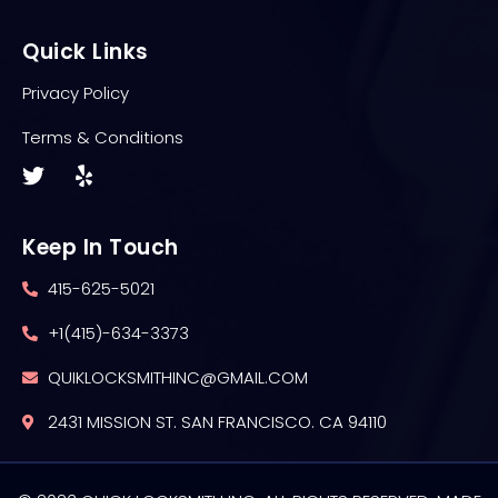
Quick Links
Privacy Policy
Terms & Conditions
Keep In Touch
415-625-5021
+1(415)-634-3373
QUIKLOCKSMITHINC@GMAIL.COM
2431 MISSION ST. SAN FRANCISCO. CA 94110