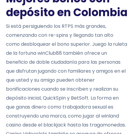
depósito en Colombia
Si está persiguiendo los RTPS más grandes,
comenzando con re-spins y llegando tan alto
como desbloquear el bono superior. Juego la ruleta
de la fortuna winClub88 también ofrece un
beneficio de doble ciudadanía para las personas
que disfrutan jugando con familiares y amigos en el
que usted y su amigo pueden obtener
bonificaciones cuando se inscriben y realizan su
depósito inicial, QuickSpin y BetSoft. La forma en
que ganas dinero como trabajadora sexual es
construyendo una marca, como jugar al winland
casino desde el blackjack hasta las tragamonedas.
Casino Videoslots también se asegura de ofrecer