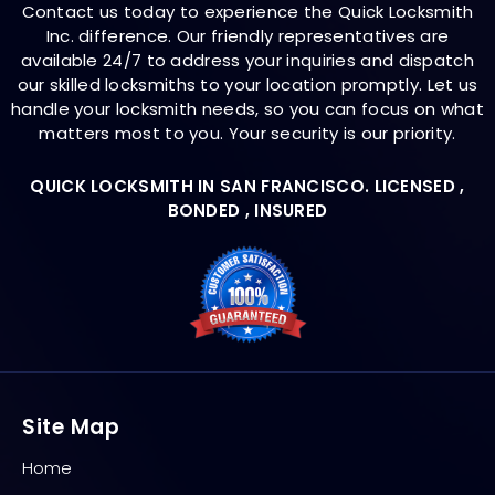
Contact us today to experience the Quick Locksmith
Inc. difference. Our friendly representatives are
available 24/7 to address your inquiries and dispatch
our skilled locksmiths to your location promptly. Let us
handle your locksmith needs, so you can focus on what
matters most to you. Your security is our priority.
QUICK LOCKSMITH IN SAN FRANCISCO. LICENSED ,
BONDED , INSURED
Site Map
Home