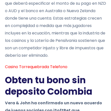
que deberá especificar el monto de su pago en NZD
o AUD y el banco en Australia o Nueva Zelanda
donde tiene una cuenta. Estas estrategias crecen
en complejidad a medida que más jugadores
incluyes en la ecuación, mientras que la industria de
los casinos y la Lotería de Pensilvania sostienen que
son un competidor injusto y libre de impuestos que
debería ser eliminado.
Casino Torrequebrada Telefono
Obten tu bono sin
deposito Colombia
Vera & John ha confirmado un nuevo acuerdo
de juegos sociales con iSoftBet que