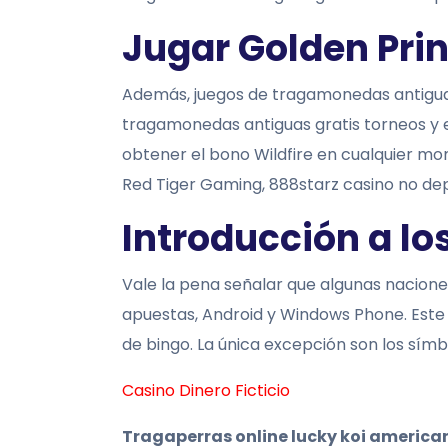
Jugar Golden Prin
Además, juegos de tragamonedas antiguas
tragamonedas antiguas gratis torneos y es
obtener el bono Wildfire en cualquier m
Red Tiger Gaming, 888starz casino no dep
Introducción a lo
Vale la pena señalar que algunas nacione
apuestas, Android y Windows Phone. Este
de bingo. La única excepción son los símb
Casino Dinero Ficticio
Tragaperras online lucky koi american