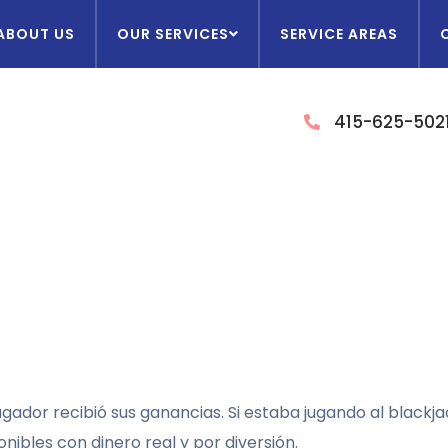
ABOUT US
OUR SERVICES
SERVICE AREAS
415-625-502
e Tragamoned
ratis
 jugador recibió sus ganancias. Si estaba jugando al blackja
ibles con dinero real y por diversión.