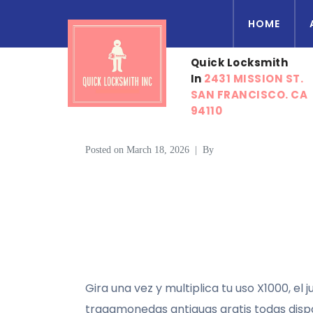
HOME
Quick Locksmith
In
2431 MISSION ST.
SAN FRANCISCO. CA
94110
Posted on
March 18, 2026
By
Juegos D
Antiguas G
Gira una vez y multiplica tu uso X1000, el
tragamonedas antiguas gratis todas dispon