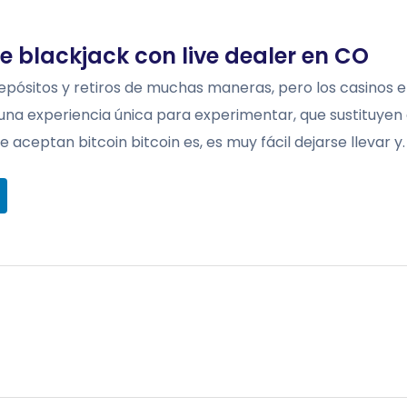
e blackjack con live dealer en CO
depósitos y retiros de muchas maneras, pero los casinos
una experiencia única para experimentar, que sustituyen
 aceptan bitcoin bitcoin es, es muy fácil dejarse llevar y.