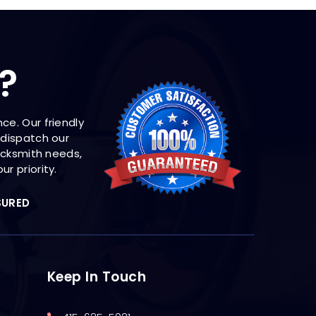
?
ce. Our friendly
 dispatch our
locksmith needs,
r priority.
SURED
Keep In Touch