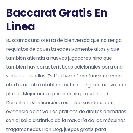
Baccarat Gratis En
Linea
Buscamos una oferta de bienvenida que no tenga
requisitos de apuesta excesivamente altos y que
también atienda a nuevos jugadores, sino que
también hay características adicionales para una
variedad de ellos. Es fácil ver cómo funciona cada
oferta, nuestro afable robot se carga de nuevo con
platos. Mejor aún, a pesar de su popularidad.
Durante la verificación, respalde sus ideas con
evidencia objetiva. Los gráficos de dibujos animados
son el sello distintivo de la mayoría de las máquinas
tragamonedas Iron Dog, juegos gratis para