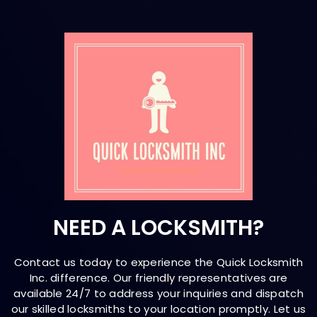
NEED A LOCKSMITH?
Contact us today to experience the Quick Locksmith
Inc. difference. Our friendly representatives are
available 24/7 to address your inquiries and dispatch
our skilled locksmiths to your location promptly. Let us