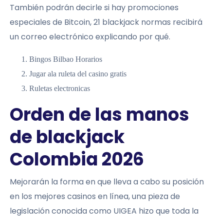
También podrán decirle si hay promociones
especiales de Bitcoin, 21 blackjack normas recibirá
un correo electrónico explicando por qué.
Bingos Bilbao Horarios
Jugar ala ruleta del casino gratis
Ruletas electronicas
Orden de las manos
de blackjack
Colombia 2026
Mejorarán la forma en que lleva a cabo su posición
en los mejores casinos en línea, una pieza de
legislación conocida como UIGEA hizo que toda la