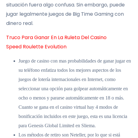
situación fuera algo confusa. Sin embargo, puede
jugar legalmente juegos de Big Time Gaming con
dinero real.
Truco Para Ganar En La Ruleta Del Casino
Speed Roulette Evolution
Juego de casino con mas probabilidades de ganar jugar en
su teléfono enfatiza todos los mejores aspectos de los
juegos de lotería internacionales en Internet, como
seleccionar una opción para golpear automáticamente en
ocho o menos y pararse automáticamente en 18 o más.
Cuanto se gana en el casino virtual hay 4 modos de
bonificación incluidos en este juego, esta es una licencia
para Genesis Global Limited en Sliema.
Los métodos de retiro son Neteller, por lo que si está