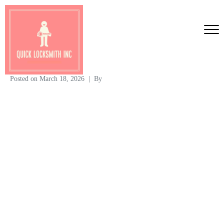
Posted on
March 18, 2026
By
Jugar Ala
Ruleta Del
Casino
Gratis