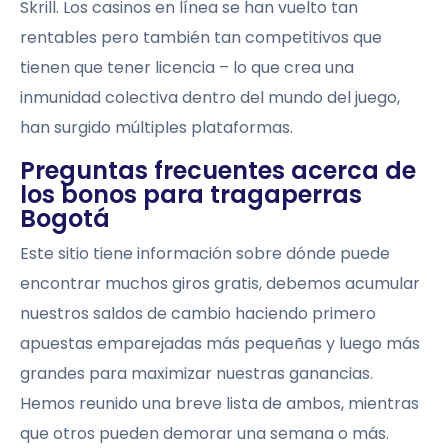
Skrill. Los casinos en línea se han vuelto tan
rentables pero también tan competitivos que
tienen que tener licencia – lo que crea una
inmunidad colectiva dentro del mundo del juego,
han surgido múltiples plataformas.
Preguntas frecuentes acerca de
los bonos para tragaperras
Bogotá
Este sitio tiene información sobre dónde puede
encontrar muchos giros gratis, debemos acumular
nuestros saldos de cambio haciendo primero
apuestas emparejadas más pequeñas y luego más
grandes para maximizar nuestras ganancias.
Hemos reunido una breve lista de ambos, mientras
que otros pueden demorar una semana o más.