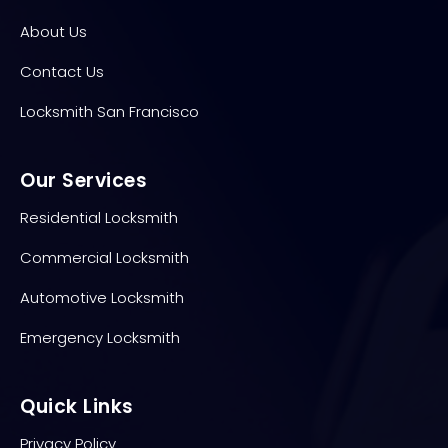
About Us
Contact Us
Locksmith San Francisco
Our Services
Residential Locksmith
Commercial Locksmith
Automotive Locksmith
Emergency Locksmith
Quick Links
Privacy Policy