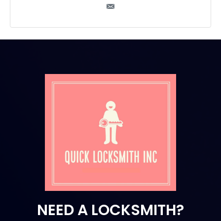
NEED A LOCKSMITH?