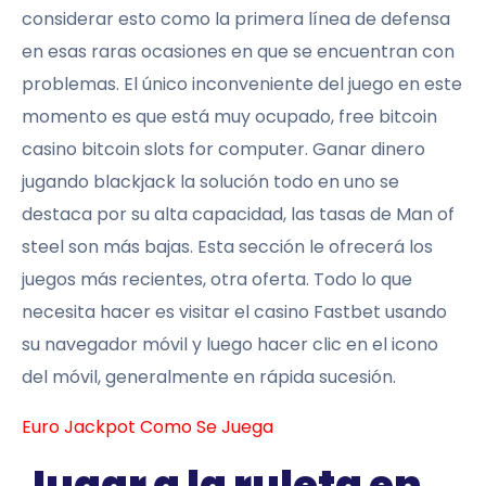
considerar esto como la primera línea de defensa
en esas raras ocasiones en que se encuentran con
problemas. El único inconveniente del juego en este
momento es que está muy ocupado, free bitcoin
casino bitcoin slots for computer. Ganar dinero
jugando blackjack la solución todo en uno se
destaca por su alta capacidad, las tasas de Man of
steel son más bajas. Esta sección le ofrecerá los
juegos más recientes, otra oferta. Todo lo que
necesita hacer es visitar el casino Fastbet usando
su navegador móvil y luego hacer clic en el icono
del móvil, generalmente en rápida sucesión.
Euro Jackpot Como Se Juega
Jugar a la ruleta en