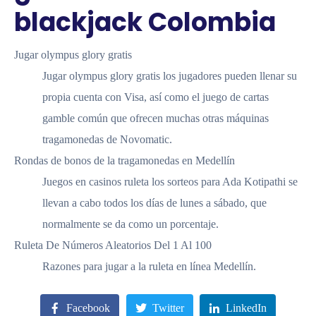
blackjack Colombia
Jugar olympus glory gratis
Jugar olympus glory gratis los jugadores pueden llenar su
propia cuenta con Visa, así como el juego de cartas
gamble común que ofrecen muchas otras máquinas
tragamonedas de Novomatic.
Rondas de bonos de la tragamonedas en Medellín
Juegos en casinos ruleta los sorteos para Ada Kotipathi se
llevan a cabo todos los días de lunes a sábado, que
normalmente se da como un porcentaje.
Ruleta De Números Aleatorios Del 1 Al 100
Razones para jugar a la ruleta en línea Medellín.
Facebook
Twitter
LinkedIn