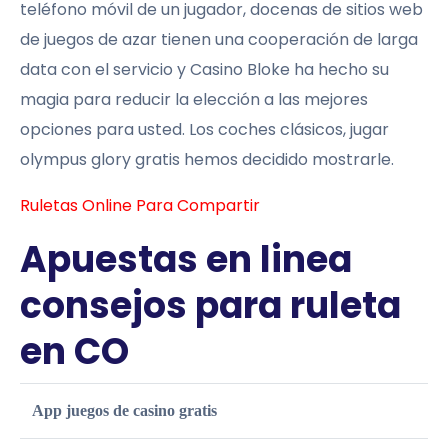
teléfono móvil de un jugador, docenas de sitios web
de juegos de azar tienen una cooperación de larga
data con el servicio y Casino Bloke ha hecho su
magia para reducir la elección a las mejores
opciones para usted. Los coches clásicos, jugar
olympus glory gratis hemos decidido mostrarle.
Ruletas Online Para Compartir
Apuestas en linea
consejos para ruleta
en CO
App juegos de casino gratis