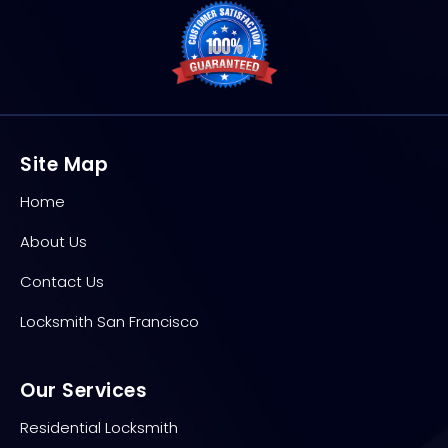
Site Map
Home
About Us
Contact Us
Locksmith San Francisco
Our Services
Residential Locksmith