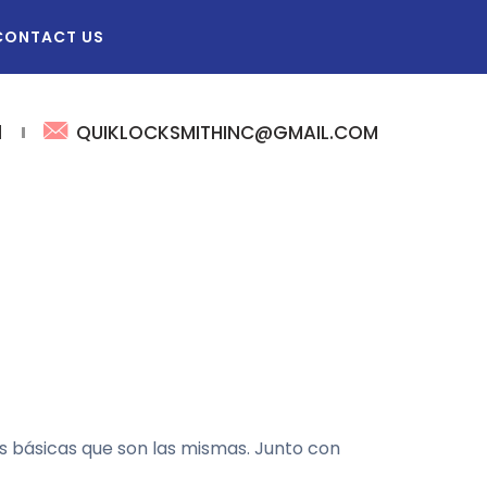
CONTACT US
1
QUIKLOCKSMITHINC@GMAIL.COM
as
as básicas que son las mismas. Junto con