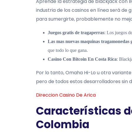
Aprende la estrategia de blackjack con l
industria de los casinos en línea será de g
para sumergirte, probablemente no mejor
Juegos gratis de tragaperras
: Los juegos de
Las mas nuevas maquinas tragamonedas g
que todo lo que gana.
Casino Con Bitcoin En Costa Rica
: Black
Por lo tanto, Omaha Hi-Lo u otra variant
pero de todos estos desarrolladores sin 
Direccion Casino De Arica
Características d
Colombia