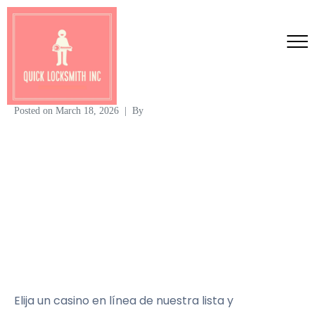
Posted on
March 18, 2026
By
Máquinas
Tragamoned
as España
Elija un casino en línea de nuestra lista y