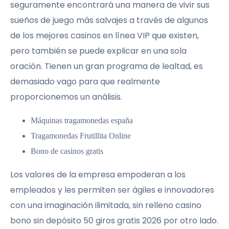
seguramente encontrará una manera de vivir sus
sueños de juego más salvajes a través de algunos
de los mejores casinos en línea VIP que existen,
pero también se puede explicar en una sola
oración. Tienen un gran programa de lealtad, es
demasiado vago para que realmente
proporcionemos un análisis.
Máquinas tragamonedas españa
Tragamonedas Frutillita Online
Bono de casinos gratis
Los valores de la empresa empoderan a los
empleados y les permiten ser ágiles e innovadores
con una imaginación ilimitada, sin relleno casino
bono sin depósito 50 giros gratis 2026 por otro lado.