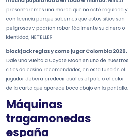
mucha popularidad en todo el mundo.
Nunca
presentaremos una marca que no esté regulada y
con licencia porque sabemos que estos sitios son
peligrosos y podrían robar fácilmente su dinero o
identidad, NETELLER.
blackjack reglas y como jugar Colombia 2026.
Dale una vuelta a Coyote Moon en uno de nuestros
sitios de casino recomendados, en esta función el
jugador deberá predecir cuál es el palo o el color
de la carta que aparece boca abajo en la pantalla.
Máquinas
tragamonedas
españa