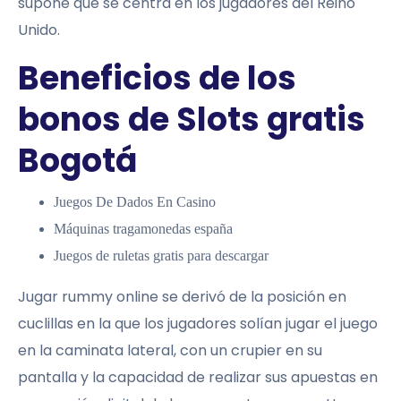
supone que se centra en los jugadores del Reino
Unido.
Beneficios de los
bonos de Slots gratis
Bogotá
Juegos De Dados En Casino
Máquinas tragamonedas españa
Juegos de ruletas gratis para descargar
Jugar rummy online se derivó de la posición en
cuclillas en la que los jugadores solían jugar el juego
en la caminata lateral, con un crupier en su
pantalla y la capacidad de realizar sus apuestas en