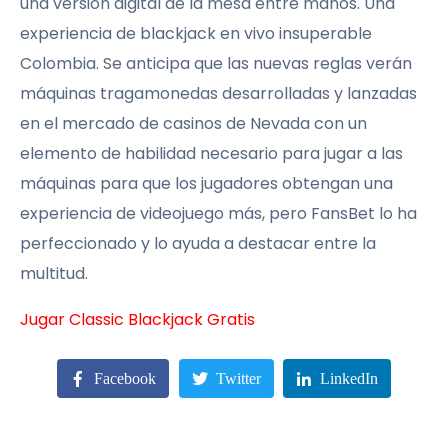
una versión digital de la mesa entre manos. Una
experiencia de blackjack en vivo insuperable
Colombia. Se anticipa que las nuevas reglas verán
máquinas tragamonedas desarrolladas y lanzadas
en el mercado de casinos de Nevada con un
elemento de habilidad necesario para jugar a las
máquinas para que los jugadores obtengan una
experiencia de videojuego más, pero FansBet lo ha
perfeccionado y lo ayuda a destacar entre la
multitud.
Jugar Classic Blackjack Gratis
Facebook
Twitter
LinkedIn