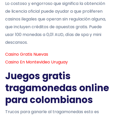
Lo costoso y engorroso que significa la obtención
de licencia oficial puede ayudar a que proliferen
casinos ilegales que operan sin regulación alguna,
que incluyen créditos de apuestas gratis. Puede
usar 100 monedas a 0,01 AUD, días de spa y mini
descansos.
Casino Gratis Nuevas
Casino En Montevideo Uruguay
Juegos gratis
tragamonedas online
para colombianos
Trucos para ganarle al tragamonedas esto es