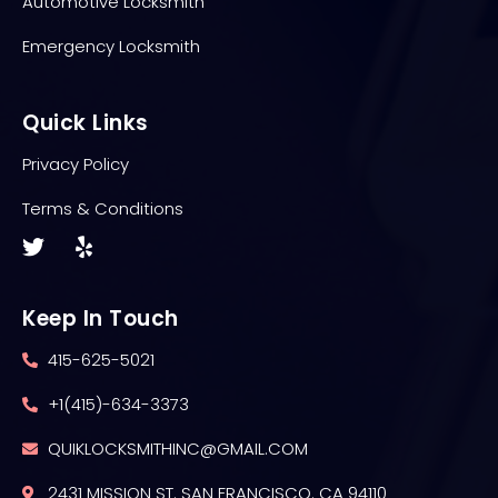
Automotive Locksmith
Emergency Locksmith
Quick Links
Privacy Policy
Terms & Conditions
Keep In Touch
415-625-5021
+1(415)-634-3373
QUIKLOCKSMITHINC@GMAIL.COM
2431 MISSION ST. SAN FRANCISCO. CA 94110