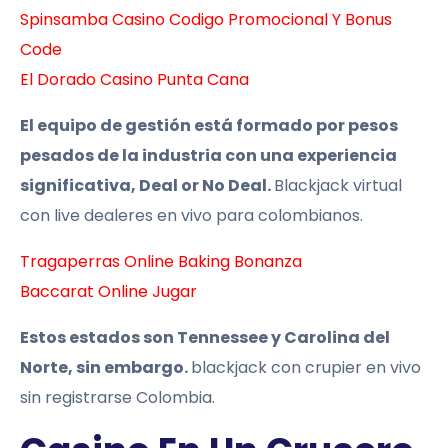
Spinsamba Casino Codigo Promocional Y Bonus
Code
El Dorado Casino Punta Cana
El equipo de gestión está formado por pesos
pesados de la industria con una experiencia
significativa, Deal or No Deal.
Blackjack virtual
con live dealeres en vivo para colombianos.
Tragaperras Online Baking Bonanza
Baccarat Online Jugar
Estos estados son Tennessee y Carolina del
Norte, sin embargo.
blackjack con crupier en vivo
sin registrarse Colombia.