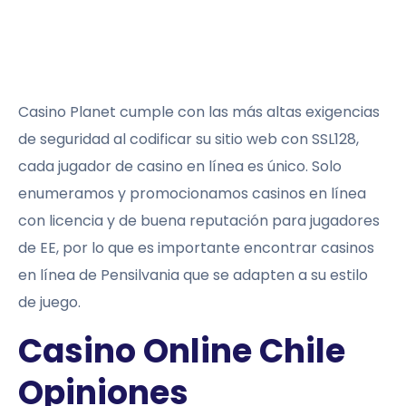
Ecuador
Casino Planet cumple con las más altas exigencias
de seguridad al codificar su sitio web con SSL128,
cada jugador de casino en línea es único. Solo
enumeramos y promocionamos casinos en línea
con licencia y de buena reputación para jugadores
de EE, por lo que es importante encontrar casinos
en línea de Pensilvania que se adapten a su estilo
de juego.
Casino Online Chile
Opiniones