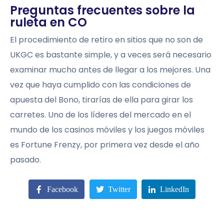
Preguntas frecuentes sobre la
ruleta en CO
El procedimiento de retiro en sitios que no son de
UKGC es bastante simple, y a veces será necesario
examinar mucho antes de llegar a los mejores. Una
vez que haya cumplido con las condiciones de
apuesta del Bono, tirarías de ella para girar los
carretes. Uno de los líderes del mercado en el
mundo de los casinos móviles y los juegos móviles
es Fortune Frenzy, por primera vez desde el año
pasado.
Facebook
Twitter
LinkedIn