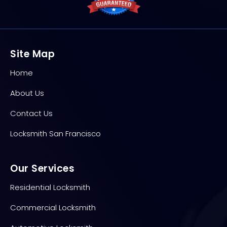
Site Map
Home
About Us
Contact Us
Locksmith San Francisco
Our Services
Residential Locksmith
Commercial Locksmith