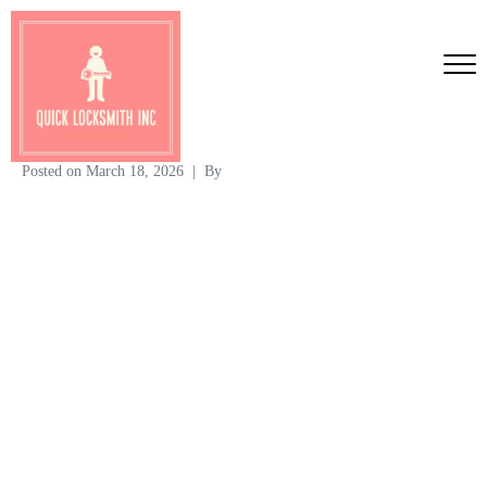
Posted on
March 18, 2026
By
Maquinas De
Juegos
Electronicos
Quito