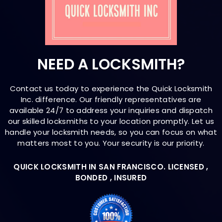
NEED A LOCKSMITH?
Contact us today to experience the Quick Locksmith
Inc. difference. Our friendly representatives are
available 24/7 to address your inquiries and dispatch
our skilled locksmiths to your location promptly. Let us
handle your locksmith needs, so you can focus on what
matters most to you. Your security is our priority.
QUICK LOCKSMITH IN SAN FRANCISCO. LICENSED ,
BONDED , INSURED