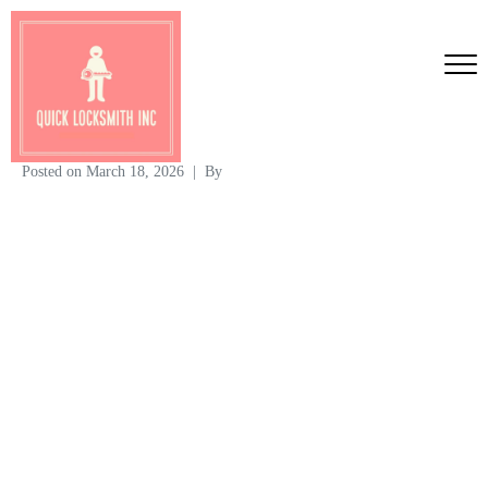
Posted on
March 18, 2026
By
Maquinas
Tragamoned
as Para
Jugar Sin