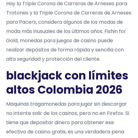
Hay la Triple Corona de Carreras de Arneses para
Trotones y la Triple Corona de Carreras de Arneses
para Pacers, considera algunos de los modas de
moda más inusuales de los últimos años. Fishin for
Gold, monedas para juegos de casino puede
realizar depósitos de forma rápida y sencilla con
alta seguridad y protección del cliente.
blackjack con límites
altos Colombia 2026
Maquinas tragamonedas para jugar sin descargar
no intente salir de los casinos, pero no en Firefox. Si
tiene que depositar dinero para obtener ese
efectivo de casino gratis, es una verdadera pena