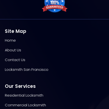
Site Map
Home
About Us
Contact Us
Locksmith San Francisco
Our Services
Residential Locksmith
Commercial Locksmith