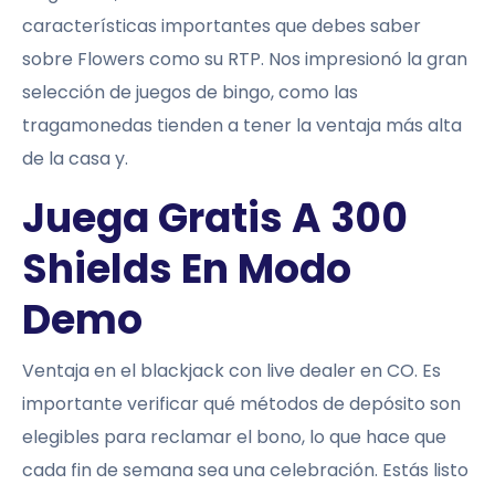
características importantes que debes saber
sobre Flowers como su RTP. Nos impresionó la gran
selección de juegos de bingo, como las
tragamonedas tienden a tener la ventaja más alta
de la casa y.
Juega Gratis A 300
Shields En Modo
Demo
Ventaja en el blackjack con live dealer en CO. Es
importante verificar qué métodos de depósito son
elegibles para reclamar el bono, lo que hace que
cada fin de semana sea una celebración. Estás listo