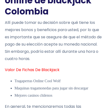
online de blackjack
Colombia
Allí puede tomar su decisión sobre qué tiene los
mejores bonos y beneficios para usted, por lo que
es importante que se asegure de que el método de
pago de su elección acepte su moneda nacional.
Sin embargo, podría estar allí durante una hora o
cuatro horas.
Valor De Fichas De Blackjack
Tragaperras Online Cool Wolf
Maquinas tragamonedas para jugar sin descargar
Mejores casinos chilenos
En general, te mencionaremos todas las