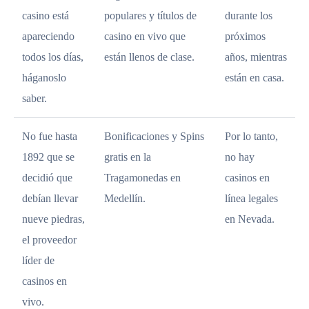
casino está
populares y títulos de
durante los
apareciendo
casino en vivo que
próximos
todos los días,
están llenos de clase.
años, mientras
háganoslo
están en casa.
saber.
No fue hasta
Bonificaciones y Spins
Por lo tanto,
1892 que se
gratis en la
no hay
decidió que
Tragamonedas en
casinos en
debían llevar
Medellín.
línea legales
nueve piedras,
en Nevada.
el proveedor
líder de
casinos en
vivo.