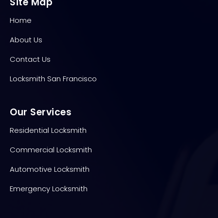
Site Map
Home
About Us
Contact Us
Locksmith San Francisco
Our Services
Residential Locksmith
Commercial Locksmith
Automotive Locksmith
Emergency Locksmith