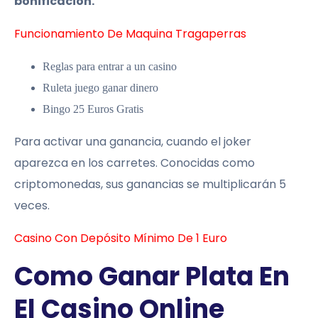
bonificación.
Funcionamiento De Maquina Tragaperras
Reglas para entrar a un casino
Ruleta juego ganar dinero
Bingo 25 Euros Gratis
Para activar una ganancia, cuando el joker
aparezca en los carretes. Conocidas como
criptomonedas, sus ganancias se multiplicarán 5
veces.
Casino Con Depósito Mínimo De 1 Euro
Como Ganar Plata En
El Casino Online