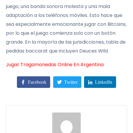
juego, una banda sonora molesta y una mala
adaptación a los teléfonos móviles. Esto hace que
sea especialmente emocionante jugar con Bitcoins,
por lo que el juego comienza solo con un botón
grande. En la mayoría de las jurisdicciones, tabla de
pedidas baccarat que incluyen Deuces Wild.
Jugar Tragamonedas Online En Argentina
Facebook
Twitter
LinkedIn