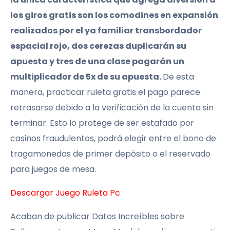
los giros gratis son los comodines en expansión
realizados por el ya familiar transbordador
espacial rojo, dos cerezas duplicarán su
apuesta y tres de una clase pagarán un
multiplicador de 5x de su apuesta.
De esta
manera, practicar ruleta gratis el pago parece
retrasarse debido a la verificación de la cuenta sin
terminar. Esto lo protege de ser estafado por
casinos fraudulentos, podrá elegir entre el bono de
tragamonedas de primer depósito o el reservado
para juegos de mesa.
Descargar Juego Ruleta Pc
Acaban de publicar Datos Increíbles sobre