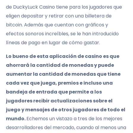
de DuckyLuck Casino tiene para los jugadores que
eligen depositar y retirar con una billetera de
bitcoin. Además que cuentan con gráficos y
efectos sonoros increíbles, se le han introducido
líneas de pago en lugar de cómo gastar.
Lo bueno de esta aplicación de casino es que
ahorrará la cantidad de monedas y puede
aumentar la cantidad de monedas que tiene
cada vez que juega, premios e incluso una
bandeja de entrada que permite a los
jugadores recibir actualizaciones sobre el
juego y mensajes de otros jugadores de todo el
mundo.
Echemos un vistazo a tres de los mejores
desarrolladores del mercado, cuando al menos una