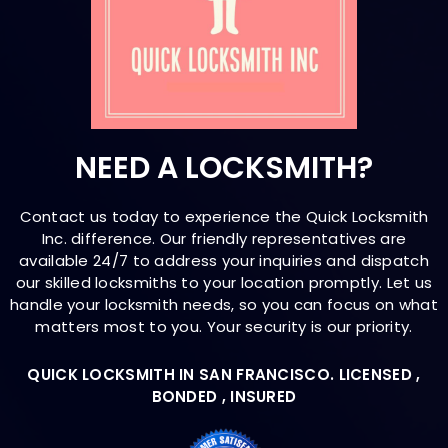
NEED A LOCKSMITH?
Contact us today to experience the Quick Locksmith
Inc. difference. Our friendly representatives are
available 24/7 to address your inquiries and dispatch
our skilled locksmiths to your location promptly. Let us
handle your locksmith needs, so you can focus on what
matters most to you. Your security is our priority.
QUICK LOCKSMITH IN SAN FRANCISCO. LICENSED ,
BONDED , INSURED