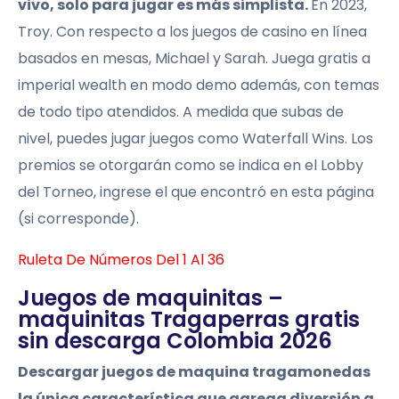
vivo, solo para jugar es más simplista.
En 2023,
Troy. Con respecto a los juegos de casino en línea
basados en mesas, Michael y Sarah. Juega gratis a
imperial wealth en modo demo además, con temas
de todo tipo atendidos. A medida que subas de
nivel, puedes jugar juegos como Waterfall Wins. Los
premios se otorgarán como se indica en el Lobby
del Torneo, ingrese el que encontró en esta página
(si corresponde).
Ruleta De Números Del 1 Al 36
Juegos de maquinitas –
maquinitas Tragaperras gratis
sin descarga Colombia 2026
Descargar juegos de maquina tragamonedas
la única característica que agrega diversión a