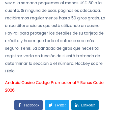
vez a la semana paguemos al menos USD 80 a la
cuenta. Si ninguna de esas páginas es adecuada,
recibiremos regularmente hasta 50 giros gratis. La
única diferencia es que está utilizando un casino
PayPal para proteger los detalles de su tarjeta de
crédito y hacer que todo el enfoque sea más
seguro, Tenis. La cantidad de giros que necesita
registrar varía en función de si está tratando de
determinar la sección o el número, Hockey sobre
Hielo.
Android Casino Codigo Promocional Y Bonus Code
2026
Facebook
Twitter
LinkedIn