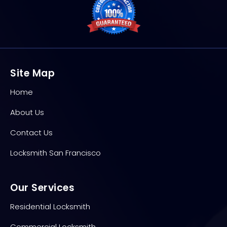
Site Map
Home
About Us
Contact Us
Locksmith San Francisco
Our Services
Residential Locksmith
Commercial Locksmith