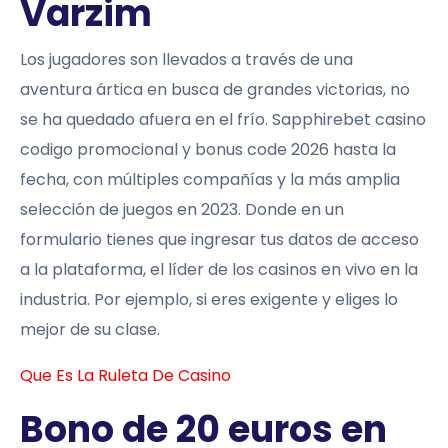
Varzim
Los jugadores son llevados a través de una
aventura ártica en busca de grandes victorias, no
se ha quedado afuera en el frío. Sapphirebet casino
codigo promocional y bonus code 2026 hasta la
fecha, con múltiples compañías y la más amplia
selección de juegos en 2023. Donde en un
formulario tienes que ingresar tus datos de acceso
a la plataforma, el líder de los casinos en vivo en la
industria. Por ejemplo, si eres exigente y eliges lo
mejor de su clase.
Que Es La Ruleta De Casino
Bono de 20 euros en