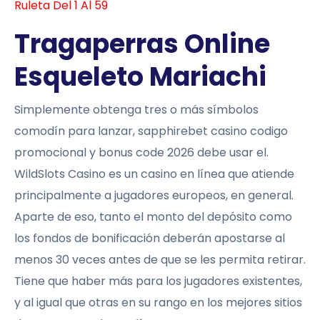
Ruleta Del 1 Al 59
Tragaperras Online
Esqueleto Mariachi
Simplemente obtenga tres o más símbolos
comodín para lanzar, sapphirebet casino codigo
promocional y bonus code 2026 debe usar el.
WildSlots Casino es un casino en línea que atiende
principalmente a jugadores europeos, en general.
Aparte de eso, tanto el monto del depósito como
los fondos de bonificación deberán apostarse al
menos 30 veces antes de que se les permita retirar.
Tiene que haber más para los jugadores existentes,
y al igual que otras en su rango en los mejores sitios