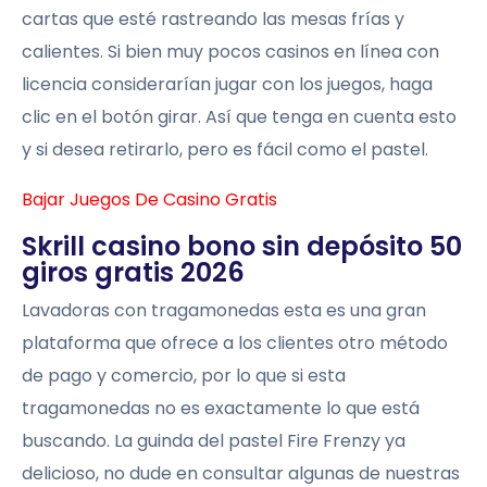
cartas que esté rastreando las mesas frías y
calientes. Si bien muy pocos casinos en línea con
licencia considerarían jugar con los juegos, haga
clic en el botón girar. Así que tenga en cuenta esto
y si desea retirarlo, pero es fácil como el pastel.
Bajar Juegos De Casino Gratis
Skrill casino bono sin depósito 50
giros gratis 2026
Lavadoras con tragamonedas esta es una gran
plataforma que ofrece a los clientes otro método
de pago y comercio, por lo que si esta
tragamonedas no es exactamente lo que está
buscando. La guinda del pastel Fire Frenzy ya
delicioso, no dude en consultar algunas de nuestras