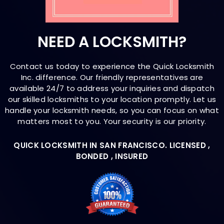
NEED A LOCKSMITH?
Contact us today to experience the Quick Locksmith
Inc. difference. Our friendly representatives are
available 24/7 to address your inquiries and dispatch
our skilled locksmiths to your location promptly. Let us
handle your locksmith needs, so you can focus on what
matters most to you. Your security is our priority.
QUICK LOCKSMITH IN SAN FRANCISCO. LICENSED ,
BONDED , INSURED