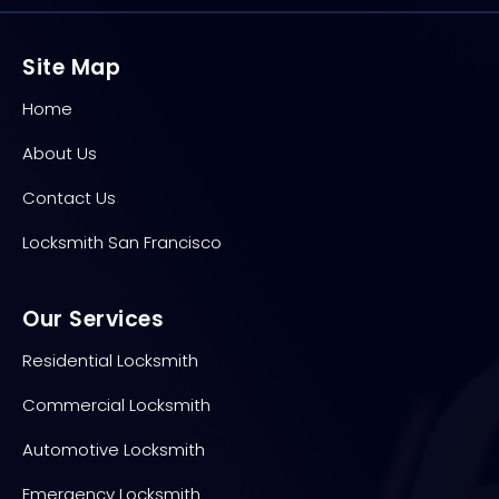
Site Map
Home
About Us
Contact Us
Locksmith San Francisco
Our Services
Residential Locksmith
Commercial Locksmith
Automotive Locksmith
Emergency Locksmith