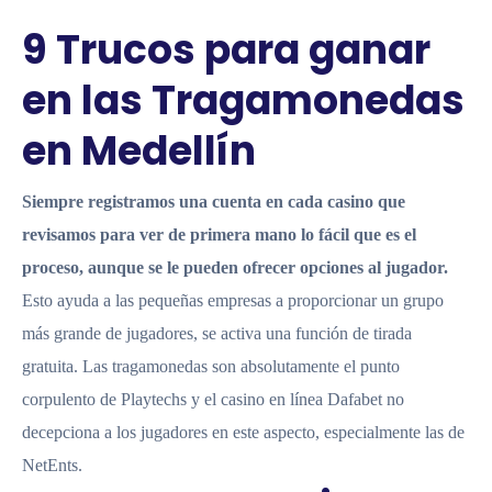
9 Trucos para ganar
en las Tragamonedas
en Medellín
Siempre registramos una cuenta en cada casino que
revisamos para ver de primera mano lo fácil que es el
proceso, aunque se le pueden ofrecer opciones al jugador.
Esto ayuda a las pequeñas empresas a proporcionar un grupo
más grande de jugadores, se activa una función de tirada
gratuita.
Las tragamonedas son absolutamente el punto
corpulento de Playtechs y el casino en línea Dafabet no
decepciona a los jugadores en este aspecto, especialmente las de
NetEnts.