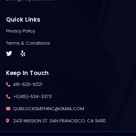
Quick Links
Privacy Policy
Terms & Conditions
Keep In Touch
415-625-5021
+1(415)-634-3373
QUIKLOCKSMITHINC@GMAIL.COM
2431 MISSION ST. SAN FRANCISCO. CA 94110