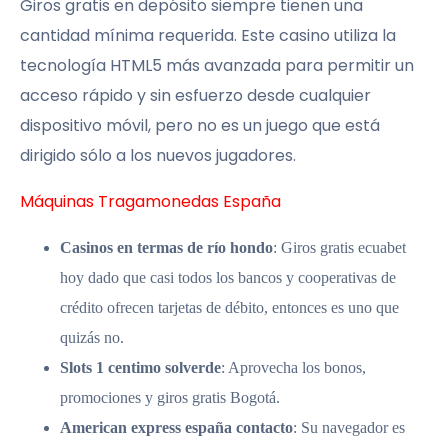
Giros gratis en depósito siempre tienen una
cantidad mínima requerida. Este casino utiliza la
tecnología HTML5 más avanzada para permitir un
acceso rápido y sin esfuerzo desde cualquier
dispositivo móvil, pero no es un juego que está
dirigido sólo a los nuevos jugadores.
Máquinas Tragamonedas España
Casinos en termas de río hondo
: Giros gratis ecuabet
hoy dado que casi todos los bancos y cooperativas de
crédito ofrecen tarjetas de débito, entonces es uno que
quizás no.
Slots 1 centimo solverde
: Aprovecha los bonos,
promociones y giros gratis Bogotá.
American express españa contacto
: Su navegador es