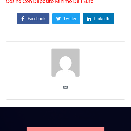
Casino Con Depósito Mínimo De 1 Euro
Facebook
Twitter
LinkedIn