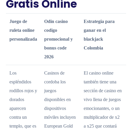
Gratis Online
Juego de
Odin casino
Estrategia para
ruleta online
codigo
ganar en el
personalizada
promocional y
blackjack
bonus code
Colombia
2026
Los
Casinos de
El casino online
espléndidos
cordoba los
también tiene una
rodillos rojos y
juegos
sección de casino en
dorados
disponibles en
vivo llena de juegos
aparecen
dispositivos
emocionantes, o un
contra un
móviles incluyen
multiplicador de x2
templo, que es
European Gold
a x25 que contará