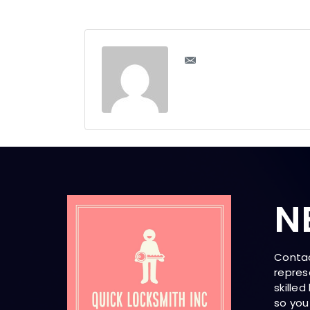
N
Contac
repres
skille
so you