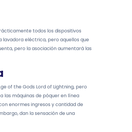
rácticamente todos los dispositivos
a lavadora eléctrica, pero aquellos que
uenta, pero la asociación aumentará las
a
e of the Gods Lord of Lightning, pero
ar a las máquinas de póquer en línea
s con enormes ingresos y cantidad de
embargo, dan la sensación de una