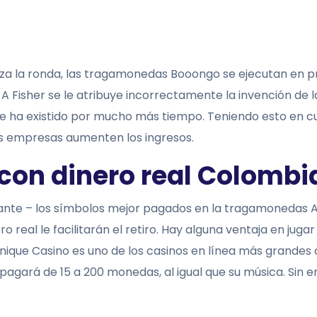
iza la ronda, las tragamonedas Booongo se ejecutan en p
A Fisher se le atribuye incorrectamente la invención de l
ue ha existido por mucho más tiempo. Teniendo esto en c
as empresas aumenten los ingresos.
 con dinero real Colombi
igante – los símbolos mejor pagados en la tragamonedas Ag
ro real le facilitarán el retiro. Hay alguna ventaja en jug
 Unique Casino es uno de los casinos en línea más grande
 pagará de 15 a 200 monedas, al igual que su música. Sin 