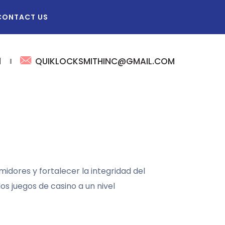
CONTACT US
1
QUIKLOCKSMITHINC@GMAIL.COM
 Wizzard
idores y fortalecer la integridad del
os juegos de casino a un nivel