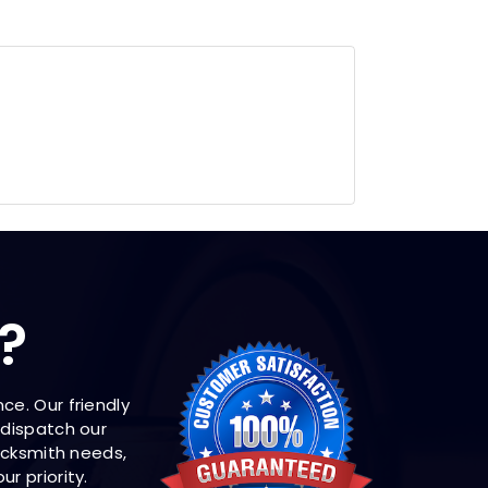
?
ce. Our friendly
 dispatch our
locksmith needs,
r priority.