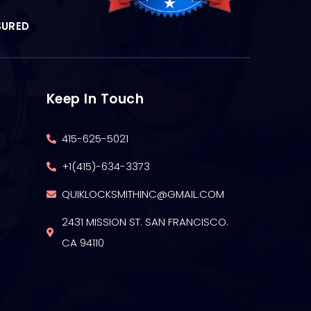
SURED
Keep In Touch
415-625-5021
+1(415)-634-3373
QUIKLOCKSMITHINC@GMAIL.COM
2431 MISSION ST. SAN FRANCISCO.
CA 94110