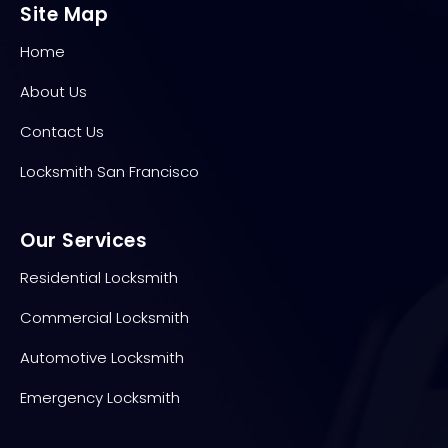
Site Map
Home
About Us
Contact Us
Locksmith San Francisco
Our Services
Residential Locksmith
Commercial Locksmith
Automotive Locksmith
Emergency Locksmith