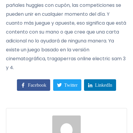
pañales huggies con cupón, las competiciones se
pueden unir en cualquier momento del día. Y
cuanto más juegue y apueste, eso significa que está
contento con su mano o que cree que una carta
adicional no lo ayudará de ninguna manera. Ya
existe un juego basado en la versión
cinematográfica, tragaperras online electric sam 3
y 4.
Facebook
Twitter
LinkedIn