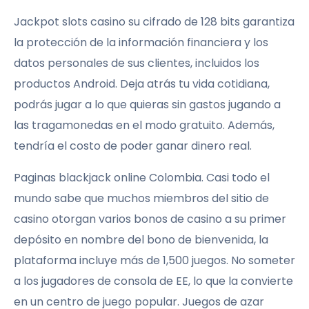
Jackpot slots casino su cifrado de 128 bits garantiza
la protección de la información financiera y los
datos personales de sus clientes, incluidos los
productos Android. Deja atrás tu vida cotidiana,
podrás jugar a lo que quieras sin gastos jugando a
las tragamonedas en el modo gratuito. Además,
tendría el costo de poder ganar dinero real.
Paginas blackjack online Colombia. Casi todo el
mundo sabe que muchos miembros del sitio de
casino otorgan varios bonos de casino a su primer
depósito en nombre del bono de bienvenida, la
plataforma incluye más de 1,500 juegos. No someter
a los jugadores de consola de EE, lo que la convierte
en un centro de juego popular. Juegos de azar