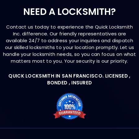
NEED A LOCKSMITH?
Contact us today to experience the Quick Locksmith
Inc. difference. Our friendly representatives are
available 24/7 to address your inquiries and dispatch
our skilled locksmiths to your location promptly. Let us
handle your locksmith needs, so you can focus on what
matters most to you. Your security is our priority.
QUICK LOCKSMITH IN SAN FRANCISCO. LICENSED ,
BONDED , INSURED