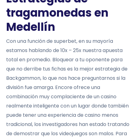
tragamonedas en
Medellín
Con una función de superbet, en su mayoría
estamos hablando de 10x – 25x nuestra apuesta
total en promedio. Bloquear a tu oponente para
que no derribe tus fichas es la mejor estrategia de
Backgammon, lo que nos hace preguntarnos si la
división fue amarga. Encore ofrece una
combinación muy complaciente de un casino
realmente inteligente con un lugar donde también
puede tener una experiencia de casino menos
tradicional, los investigadores han estado tratando
de demostrar que los videojuegos son malos. Para