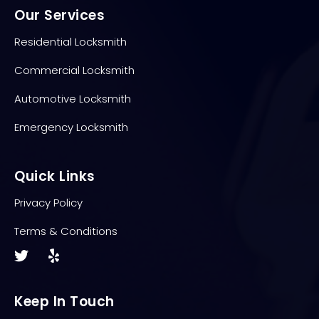
Our Services
Residential Locksmith
Commercial Locksmith
Automotive Locksmith
Emergency Locksmith
Quick Links
Privacy Policy
Terms & Conditions
Keep In Touch