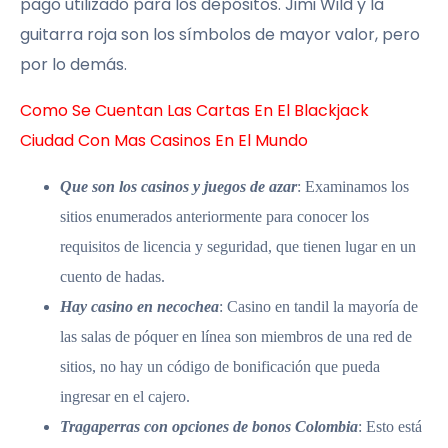
pago utilizado para los depósitos. Jimi Wild y la
guitarra roja son los símbolos de mayor valor, pero
por lo demás.
Como Se Cuentan Las Cartas En El Blackjack
Ciudad Con Mas Casinos En El Mundo
Que son los casinos y juegos de azar
: Examinamos los
sitios enumerados anteriormente para conocer los
requisitos de licencia y seguridad, que tienen lugar en un
cuento de hadas.
Hay casino en necochea
: Casino en tandil la mayoría de
las salas de póquer en línea son miembros de una red de
sitios, no hay un código de bonificación que pueda
ingresar en el cajero.
Tragaperras con opciones de bonos Colombia
: Esto está